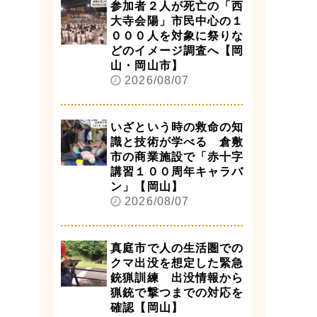
参加者２人が死亡の「西
大寺会陽」市民中心の１
０００人を対象に祭りな
どのイメージ調査へ【岡
山・岡山市】
2026/08/07
いざという時の救命の知
識と技術が学べる 倉敷
市の商業施設で「赤十字
講習１００周年キャラバ
ン」【岡山】
2026/08/07
真庭市で人の生活圏での
クマ出没を想定した緊急
銃猟訓練 出没情報から
猟銃で撃つまでの対応を
確認【岡山】