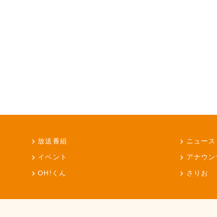
放送番組
ニュース
イベント
アナウン
OH!くん
さりお