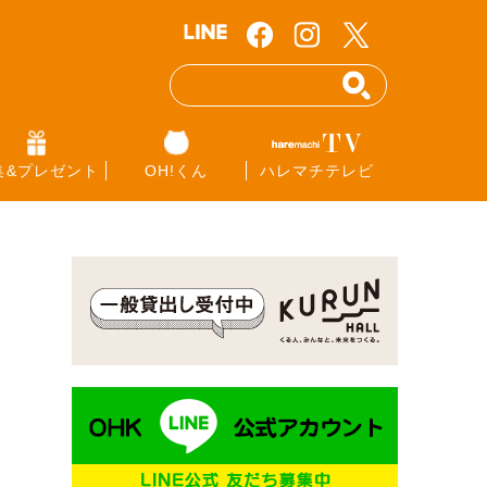
集&プレゼント
OH!くん
ハレマチテレビ