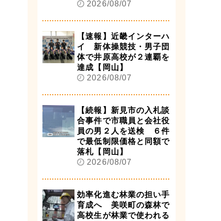
2026/08/07
【速報】近畿インターハ
イ 新体操競技・男子団
体で井原高校が２連覇を
達成【岡山】
2026/08/07
【続報】新見市の入札談
合事件で市職員と会社役
員の男２人を送検 ６件
で最低制限価格と同額で
落札【岡山】
2026/08/07
効率化進む林業の担い手
育成へ 美咲町の森林で
高校生が林業で使われる