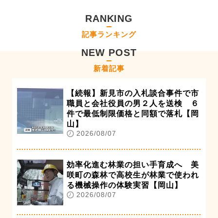
RANKING
記事ランキング
NEW POST
新着記事
【続報】新見市の入札談合事件で市
職員と会社役員の男２人を送検 ６
件で最低制限価格と同額で落札【岡
山】
2026/08/07
効率化進む林業の担い手育成へ 美
咲町の森林で高校生が林業で使われ
る機械操作の体験実習【岡山】
2026/08/07