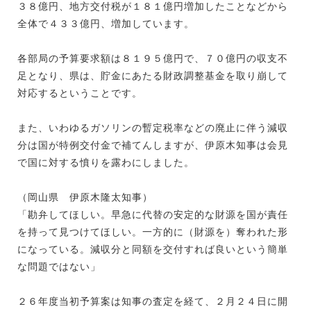
３８億円、地方交付税が１８１億円増加したことなどから
全体で４３３億円、増加しています。
各部局の予算要求額は８１９５億円で、７０億円の収支不
足となり、県は、貯金にあたる財政調整基金を取り崩して
対応するということです。
また、いわゆるガソリンの暫定税率などの廃止に伴う減収
分は国が特例交付金で補てんしますが、伊原木知事は会見
で国に対する憤りを露わにしました。
（岡山県 伊原木隆太知事）
「勘弁してほしい。早急に代替の安定的な財源を国が責任
を持って見つけてほしい。一方的に（財源を）奪われた形
になっている。減収分と同額を交付すれば良いという簡単
な問題ではない」
２６年度当初予算案は知事の査定を経て、２月２４日に開