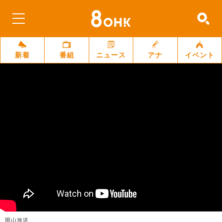
新着
番組
ニュース
アナ
イベント
岡山放送