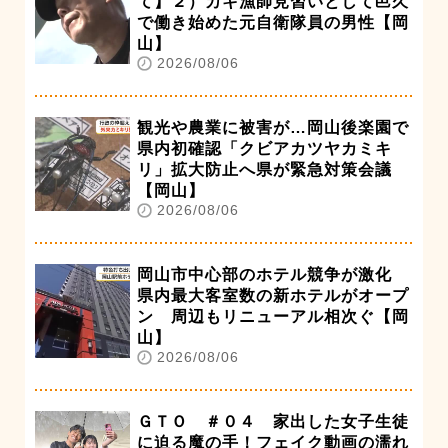
て】２）カキ漁師見習いとして邑久
で働き始めた元自衛隊員の男性【岡
山】
2026/08/06
観光や農業に被害が…岡山後楽園で
県内初確認「クビアカツヤカミキ
リ」拡大防止へ県が緊急対策会議
【岡山】
2026/08/06
岡山市中心部のホテル競争が激化
県内最大客室数の新ホテルがオープ
ン 周辺もリニューアル相次ぐ【岡
山】
2026/08/06
ＧＴＯ ＃０４ 家出した女子生徒
に迫る魔の手！フェイク動画の濡れ