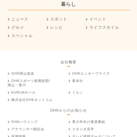
暮らし
ニュース
スポット
イベント
グルメ
レシピ
ライフスタイル
スペシャル
会社概要
OHK岡山放送
OHKエンタープライズ
OHKスポーツ振興財団/
新本社
岡山・香川
KURUNホール
ミルン
株式会社OHKネットコム
OHKからのお知らせ
OHKハウジング
青少年向け推奨番組
アナウンサー朗読会
スタジオ見学
採用情報
テレビ視聴データについて