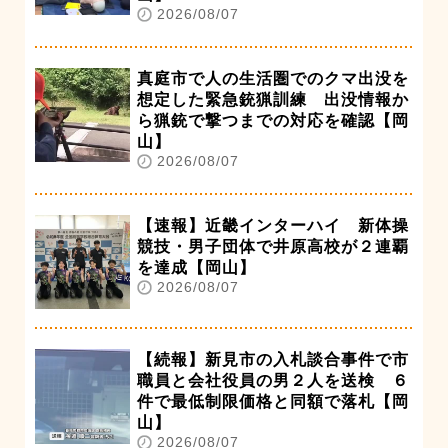
2026/08/07
真庭市で人の生活圏でのクマ出没を
想定した緊急銃猟訓練 出没情報か
ら猟銃で撃つまでの対応を確認【岡
山】
2026/08/07
【速報】近畿インターハイ 新体操
競技・男子団体で井原高校が２連覇
を達成【岡山】
2026/08/07
【続報】新見市の入札談合事件で市
職員と会社役員の男２人を送検 ６
件で最低制限価格と同額で落札【岡
山】
2026/08/07