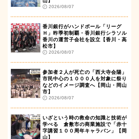
山】
2026/08/07
香川銀行がハンドボール「リーグ
Ｈ」昨季初制覇・香川銀行シラソル
香川の運営子会社を設立【香川・高
松市】
2026/08/07
参加者２人が死亡の「西大寺会陽」
市民中心の１０００人を対象に祭り
などのイメージ調査へ【岡山・岡山
市】
2026/08/07
いざという時の救命の知識と技術が
学べる 倉敷市の商業施設で「赤十
字講習１００周年キャラバン」【岡
山】