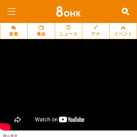
新着
番組
ニュース
アナ
イベント
岡山放送