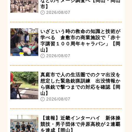
などのイメージ調査へ【岡山・岡山
市】
2026/08/07
いざという時の救命の知識と技術が
学べる 倉敷市の商業施設で「赤十
字講習１００周年キャラバン」【岡
山】
2026/08/07
真庭市で人の生活圏でのクマ出没を
想定した緊急銃猟訓練 出没情報か
ら猟銃で撃つまでの対応を確認【岡
山】
2026/08/07
【速報】近畿インターハイ 新体操
競技・男子団体で井原高校が２連覇
を達成【岡山】