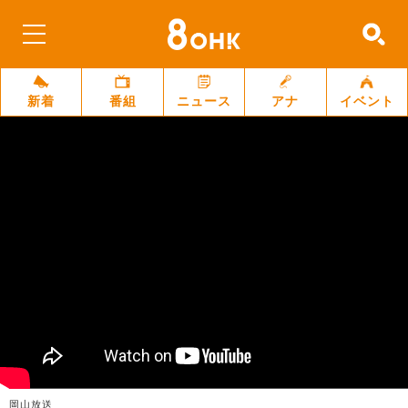
新着
番組
ニュース
アナ
イベント
岡山放送