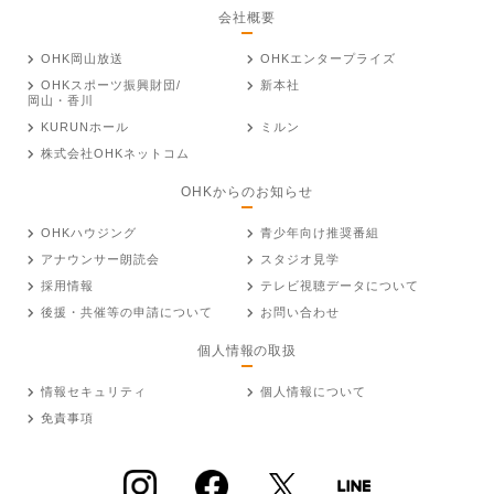
会社概要
OHK岡山放送
OHKエンタープライズ
OHKスポーツ振興財団/
新本社
岡山・香川
KURUNホール
ミルン
株式会社OHKネットコム
OHKからのお知らせ
OHKハウジング
青少年向け推奨番組
アナウンサー朗読会
スタジオ見学
採用情報
テレビ視聴データについて
後援・共催等の申請について
お問い合わせ
個人情報の取扱
情報セキュリティ
個人情報について
免責事項