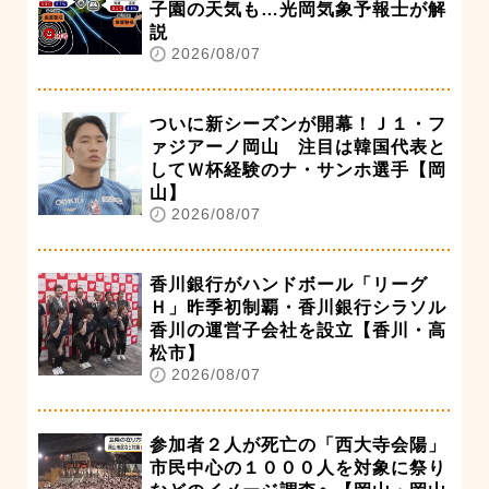
子園の天気も…光岡気象予報士が解
説
2026/08/07
ついに新シーズンが開幕！Ｊ１・フ
ァジアーノ岡山 注目は韓国代表と
してＷ杯経験のナ・サンホ選手【岡
山】
2026/08/07
香川銀行がハンドボール「リーグ
Ｈ」昨季初制覇・香川銀行シラソル
香川の運営子会社を設立【香川・高
松市】
2026/08/07
参加者２人が死亡の「西大寺会陽」
市民中心の１０００人を対象に祭り