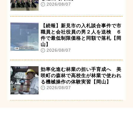
2026/08/07
【続報】新見市の入札談合事件で市
職員と会社役員の男２人を送検 ６
件で最低制限価格と同額で落札【岡
山】
2026/08/07
効率化進む林業の担い手育成へ 美
咲町の森林で高校生が林業で使われ
る機械操作の体験実習【岡山】
2026/08/07