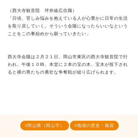
（西大寺観音院 坪井綾広住職）
「日頃、苦しみ悩みを抱えている人が心豊かに日常の生活
を取り戻していく。そういう会陽になったらいいなという
ことをこの事始めから願っていきたい」
西大寺会陽は２月２１日、岡山市東区の西大寺観音院で行
われ、午後１０時、本堂に２本の宝の木、宝木が投下され
ると裸の男たちの勇壮な争奪戦が繰り広げられます。
岡山県（岡山市）
地域の歴史・風習