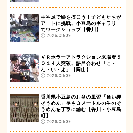
手や足で絵を描こう！子どもたちが
アートに挑戦。小豆島のギャラリー
でワークショップ【香川】
2026/08/09
ＶＲホラーアトラクション来場者５
０１４人突破。語呂合わせ「こ・
わ・い・よ」【岡山】
2026/08/09
香川県小豆島のお盆の風習「負い縄
そうめん」長さ３メートルの生のそ
うめんを丁寧に編む【香川・小豆島
町】
2026/08/09