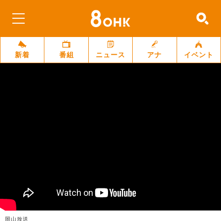
新着
番組
ニュース
アナ
イベント
岡山放送