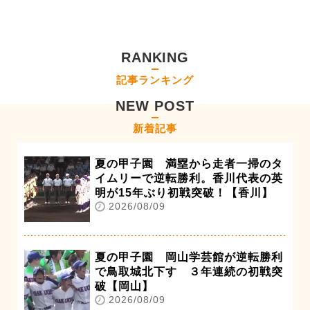
RANKING
記事ランキング
NEW POST
新着記事
夏の甲子園 満塁から走者一掃のタ
イムリーで逆転勝利。香川代表の英
明が15年ぶり初戦突破！【香川】
2026/08/09
夏の甲子園 岡山学芸館が逆転勝利
で鳥取城北下す ３年連続の初戦突
破【岡山】
2026/08/09