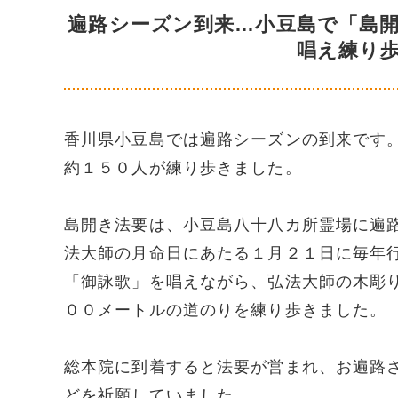
遍路シーズン到来…小豆島で「島
唱え練り
香川県小豆島では遍路シーズンの到来です
約１５０人が練り歩きました。
島開き法要は、小豆島八十八カ所霊場に遍
法大師の月命日にあたる１月２１日に毎年
「御詠歌」を唱えながら、弘法大師の木彫
００メートルの道のりを練り歩きました。
総本院に到着すると法要が営まれ、お遍路
どを祈願していました。