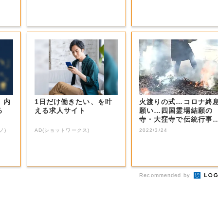
】内
1日だけ働きたい、を叶
火渡りの式…コロナ終
る
える求人サイト
願い…四国霊場結願の
寺・大窪寺で伝統行事
「柴灯大護摩供養」...
ノ)
AD(ショットワークス)
2022/3/24
Recommended by