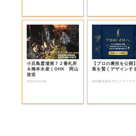
小豆島霊場第７２番札所
【プロの裏技を公開
＆梅本水産 | OHK 岡山
装を賢くデザインす
放送
2019/10/16
AD(株式会社アルファーテク