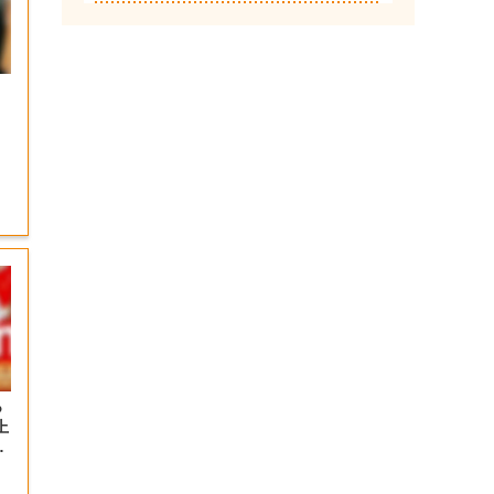
っ
上
の