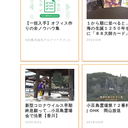
【一括入手】オフィス作
１から順に並べると
りの全ノウハウ集
海の生誕１２５０年
に「８８大師カード
作【香川】
AD(株式会社アルファーテクノ)
2022/3/8
新型コロナウイルス早期
小豆島霊場第７２番
終息願って…小豆島霊場
| OHK 岡山放送
会で法要【香川】
2020/4/21
2019/10/9