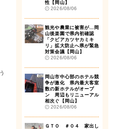
性【岡山】
2026/08/06
観光や農業に被害が…岡
山後楽園で県内初確認
「クビアカツヤカミキ
リ」拡大防止へ県が緊急
対策会議【岡山】
2026/08/06
う
岡山市中心部のホテル競
争が激化 県内最大客室
数の新ホテルがオープ
ン 周辺もリニューアル
相次ぐ【岡山】
2026/08/06
ＧＴＯ ＃０４ 家出し