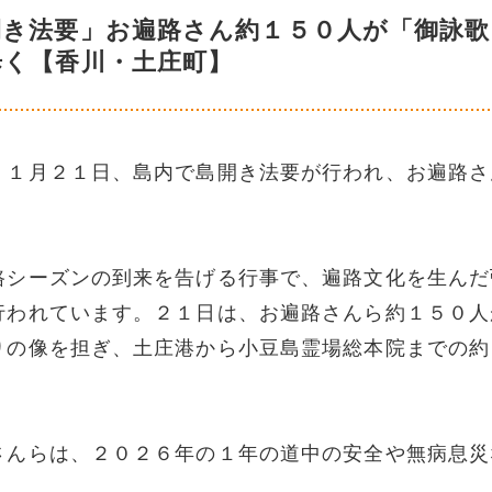
開き法要」お遍路さん約１５０人が「御詠歌
歩く【香川・土庄町】
。１月２１日、島内で島開き法要が行われ、お遍路さ
路シーズンの到来を告げる行事で、遍路文化を生んだ
行われています。２１日は、お遍路さんら約１５０人
りの像を担ぎ、土庄港から小豆島霊場総本院までの約
さんらは、２０２６年の１年の道中の安全や無病息災