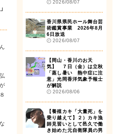
2026/08/07
」
香川県県民ホール舞台芸
術鑑賞事業 2026年8月
6日放送
2026/08/07
ん
【岡山・香川のお天
気】 ７日（金）は立秋
「蒸し暑い 熱中症に注
弘
意」光岡香洋気象予報士
が
が解説
2026/08/06
８
【養殖カキ「大量死」を
乗り越えて】２）カキ漁
な
師見習いとして邑久で働
き始めた元自衛隊員の男