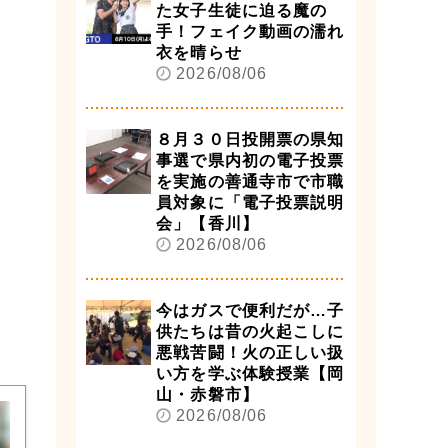
た女子生徒に迫る魔の
手！フェイク動画の濡れ
衣を晴らせ
2026/08/06
８月３０日投開票の県知
事選で県内初の電子投票
を実施の善通寺市で市職
員対象に「電子投票説明
会」【香川】
2026/08/06
今はガスで便利だが…子
供たちは昔の火起こしに
悪戦苦闘！火の正しい扱
い方を学ぶ体験授業【岡
山・赤磐市】
2026/08/06