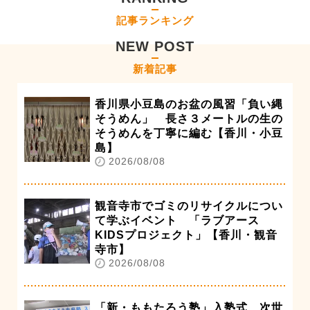
記事ランキング
NEW POST
新着記事
香川県小豆島のお盆の風習「負い縄
そうめん」 長さ３メートルの生の
そうめんを丁寧に編む【香川・小豆
島】
2026/08/08
観音寺市でゴミのリサイクルについ
て学ぶイベント 「ラブアース
KIDSプロジェクト」【香川・観音
寺市】
2026/08/08
「新・ももたろう塾」入塾式 次世