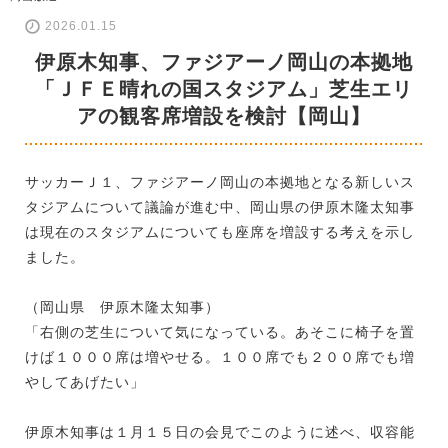
2026.01.15
伊原木知事、ファジアーノ岡山の本拠地
「ＪＦＥ晴れの国スタジアム」芝生エリ
アの観客席増設を検討【岡山】
サッカーＪ１、ファジアーノ岡山の本拠地となる新しいス
タジアムについて議論が進む中、岡山県の伊原木隆太知事
は現在のスタジアムについても座席を増設する考えを示し
ました。
（岡山県 伊原木隆太知事）
「右側の芝生について気になっている。あそこに椅子を置
けば１０００席は増やせる。１００席でも２００席でも増
やしてあげたい」
伊原木知事は１月１５日の会見でこのように述べ、収容能