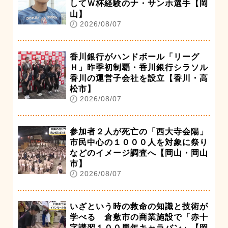
してＷ杯経験のナ・サンホ選手【岡
山】
2026/08/07
香川銀行がハンドボール「リーグ
Ｈ」昨季初制覇・香川銀行シラソル
香川の運営子会社を設立【香川・高
松市】
2026/08/07
参加者２人が死亡の「西大寺会陽」
市民中心の１０００人を対象に祭り
などのイメージ調査へ【岡山・岡山
市】
2026/08/07
いざという時の救命の知識と技術が
学べる 倉敷市の商業施設で「赤十
字講習１００周年キャラバン」【岡