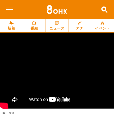
新着
番組
ニュース
アナ
イベント
岡山放送