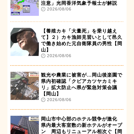
注意」光岡香洋気象予報士が解説
2026/08/06
【養殖カキ「大量死」を乗り越え
て】２）カキ漁師見習いとして邑久
で働き始めた元自衛隊員の男性【岡
山】
2026/08/06
観光や農業に被害が…岡山後楽園で
県内初確認「クビアカツヤカミキ
リ」拡大防止へ県が緊急対策会議
【岡山】
2026/08/06
岡山市中心部のホテル競争が激化
県内最大客室数の新ホテルがオープ
ン 周辺もリニューアル相次ぐ【岡