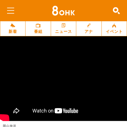
新着
番組
ニュース
アナ
イベント
岡山放送