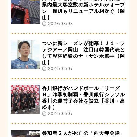
県内最大客室数の新ホテルがオープ
ン 周辺もリニューアル相次ぐ【岡
山】
2026/08/08
ついに新シーズンが開幕！Ｊ１・フ
ァジアーノ岡山 注目は韓国代表と
してＷ杯経験のナ・サンホ選手【岡
山】
2026/08/07
香川銀行がハンドボール「リーグ
Ｈ」昨季初制覇・香川銀行シラソル
香川の運営子会社を設立【香川・高
松市】
2026/08/07
参加者２人が死亡の「西大寺会陽」