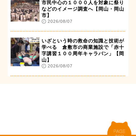
市民中心の１０００人を対象に祭り
などのイメージ調査へ【岡山・岡山
市】
2026/08/07
いざという時の救命の知識と技術が
学べる 倉敷市の商業施設で「赤十
字講習１００周年キャラバン」【岡
山】
2026/08/07