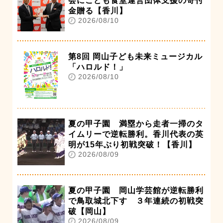
会にこども食堂運営団体支援の寄付
金贈る【香川】
2026/08/10
第8回 岡山子ども未来ミュージカル
「ハロルド！」
2026/08/10
夏の甲子園 満塁から走者一掃のタ
イムリーで逆転勝利。香川代表の英
明が15年ぶり初戦突破！【香川】
2026/08/09
夏の甲子園 岡山学芸館が逆転勝利
で鳥取城北下す ３年連続の初戦突
破【岡山】
2026/08/09