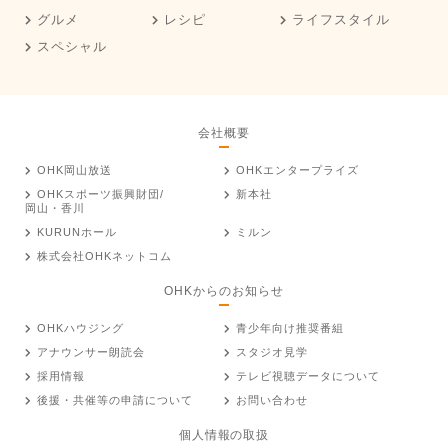
グルメ
レシピ
ライフスタイル
スペシャル
会社概要
OHK岡山放送
OHKエンタープライズ
OHKスポーツ振興財団/
新本社
岡山・香川
KURUNホール
ミルン
株式会社OHKネットコム
OHKからのお知らせ
OHKハウジング
青少年向け推奨番組
アナウンサー朗読会
スタジオ見学
採用情報
テレビ視聴データについて
後援・共催等の申請について
お問い合わせ
個人情報の取扱