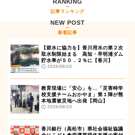
RANKING
記事ランキング
NEW POST
新着記事
【節水に協力を】香川用水の第２次
取水制限始まる 高知・早明浦ダム
貯水率が５０．２％に【香川】
2026/08/10
教育現場に「安心」を…「災害時学
校支援チームおかやま」第１陣が熊
本地震被災地へ出発【岡山】
2026/08/10
香川銀行（高松市）県社会福祉協議