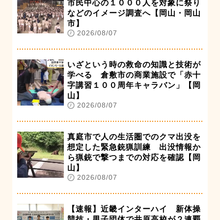
市民中心の１０００人を対象に祭り
などのイメージ調査へ【岡山・岡山
市】
2026/08/07
いざという時の救命の知識と技術が
学べる 倉敷市の商業施設で「赤十
字講習１００周年キャラバン」【岡
山】
2026/08/07
真庭市で人の生活圏でのクマ出没を
想定した緊急銃猟訓練 出没情報か
ら猟銃で撃つまでの対応を確認【岡
山】
2026/08/07
【速報】近畿インターハイ 新体操
競技・男子団体で井原高校が２連覇