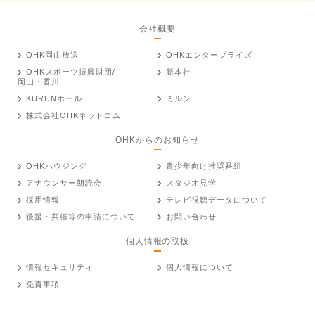
会社概要
OHK岡山放送
OHKエンタープライズ
OHKスポーツ振興財団/
新本社
岡山・香川
KURUNホール
ミルン
株式会社OHKネットコム
OHKからのお知らせ
OHKハウジング
青少年向け推奨番組
アナウンサー朗読会
スタジオ見学
採用情報
テレビ視聴データについて
後援・共催等の申請について
お問い合わせ
個人情報の取扱
情報セキュリティ
個人情報について
免責事項