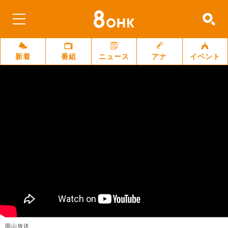
新着
番組
ニュース
アナ
イベント
岡山放送