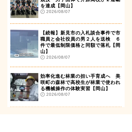
を達成【岡山】
2026/08/07
【続報】新見市の入札談合事件で市
職員と会社役員の男２人を送検 ６
件で最低制限価格と同額で落札【岡
山】
2026/08/07
効率化進む林業の担い手育成へ 美
咲町の森林で高校生が林業で使われ
る機械操作の体験実習【岡山】
2026/08/07