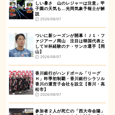
しい暑さ 山のレジャーは注意」甲
子園の天気も…光岡気象予報士が解
説
2026/08/07
ついに新シーズンが開幕！Ｊ１・フ
ァジアーノ岡山 注目は韓国代表と
してＷ杯経験のナ・サンホ選手【岡
山】
2026/08/07
香川銀行がハンドボール「リーグ
Ｈ」昨季初制覇・香川銀行シラソル
香川の運営子会社を設立【香川・高
松市】
2026/08/07
参加者２人が死亡の「西大寺会陽」