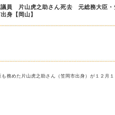
院議員 片山虎之助さん死去 元総務大臣・
市出身【岡山】
臣も務めた片山虎之助さん（笠岡市出身）が１２月１