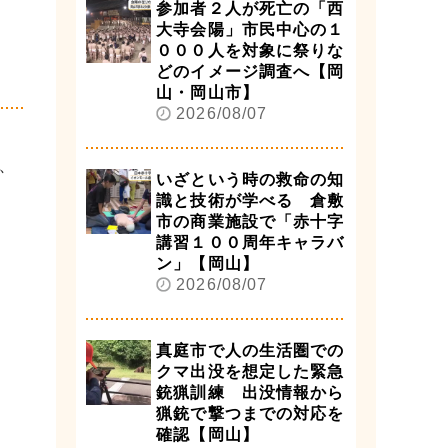
参加者２人が死亡の「西
大寺会陽」市民中心の１
０００人を対象に祭りな
どのイメージ調査へ【岡
山・岡山市】
2026/08/07
、
いざという時の救命の知
識と技術が学べる 倉敷
市の商業施設で「赤十字
講習１００周年キャラバ
ン」【岡山】
2026/08/07
真庭市で人の生活圏での
クマ出没を想定した緊急
銃猟訓練 出没情報から
猟銃で撃つまでの対応を
確認【岡山】