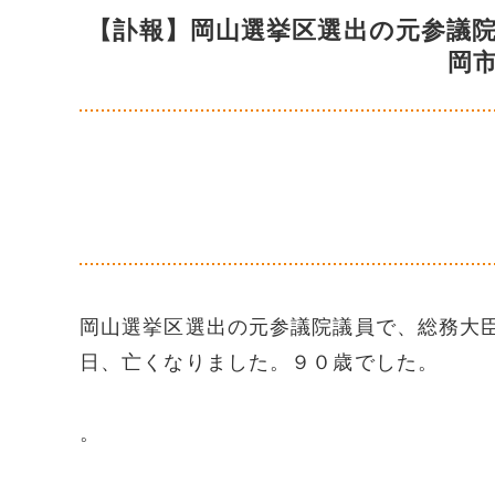
【訃報】岡山選挙区選出の元参議
岡
岡山選挙区選出の元参議院議員で、総務大
日、亡くなりました。９０歳でした。
。