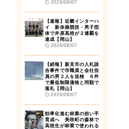
2026/08/07
【速報】近畿インターハ
イ 新体操競技・男子団
体で井原高校が２連覇を
達成【岡山】
2026/08/07
【続報】新見市の入札談
合事件で市職員と会社役
員の男２人を送検 ６件
で最低制限価格と同額で
落札【岡山】
2026/08/07
効率化進む林業の担い手
育成へ 美咲町の森林で
高校生が林業で使われる