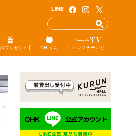
集&プレゼント
OH!くん
ハレマチテレビ