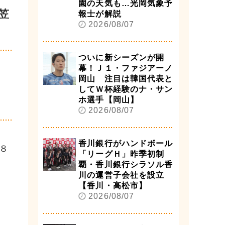
園の天気も…光岡気象予
笠
報士が解説
2026/08/07
ついに新シーズンが開
幕！Ｊ１・ファジアーノ
岡山 注目は韓国代表と
してＷ杯経験のナ・サン
ホ選手【岡山】
2026/08/07
香川銀行がハンドボール
８
「リーグＨ」昨季初制
覇・香川銀行シラソル香
川の運営子会社を設立
【香川・高松市】
2026/08/07