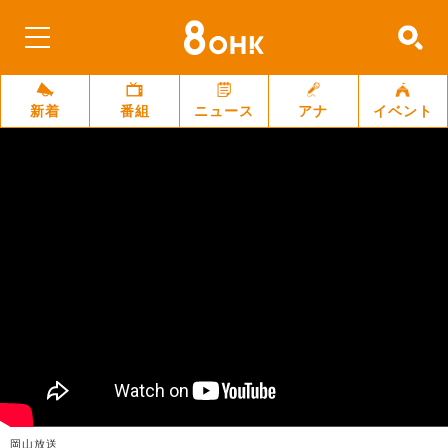
新着
番組
ニュース
アナ
イベント
岡山放送