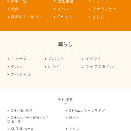
新着一覧
放送番組
ニュース
特集
イベント
アナウンサー
募集&プレゼント
OH!くん
さりお
暮らし
ニュース
スポット
イベント
グルメ
レシピ
ライフスタイル
スペシャル
会社概要
OHK岡山放送
OHKエンタープライズ
OHKスポーツ振興財団/
新本社
岡山・香川
KURUNホール
ミルン