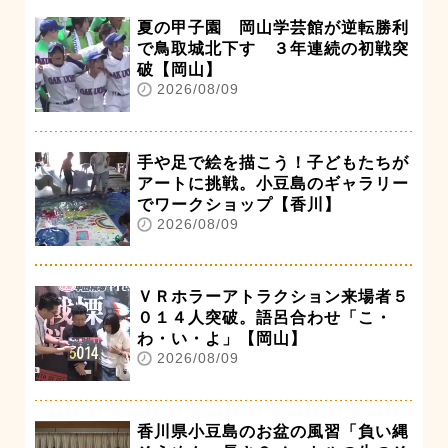
夏の甲子園 岡山学芸館が逆転勝利
で鳥取城北下す ３年連続の初戦突
破【岡山】
2026/08/09
手や足で絵を描こう！子どもたちが
アートに挑戦。小豆島のギャラリー
でワークショップ【香川】
2026/08/09
ＶＲホラーアトラクション来場者５
０１４人突破。語呂合わせ「こ・
わ・い・よ」【岡山】
2026/08/09
香川県小豆島のお盆の風習「負い縄