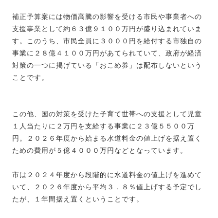
補正予算案には物価高騰の影響を受ける市民や事業者への
支援事業として約６３億９１００万円が盛り込まれていま
す。このうち、市民全員に３０００円を給付する市独自の
事業に２８億４１００万円があてられていて、政府が経済
対策の一つに掲げている「おこめ券」は配布しないという
ことです。
この他、国の対策を受けた子育て世帯への支援として児童
１人当たりに２万円を支給する事業に２３億５５００万
円。２０２６年度から始まる水道料金の値上げを据え置く
ための費用が５億４０００万円などとなっています。
市は２０２４年度から段階的に水道料金の値上げを進めて
いて、２０２６年度から平均３．８％値上げする予定でし
たが、１年間据え置くということです。