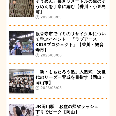
そうめん」長さ３メートルの生のそ
うめんを丁寧に編む【香川・小豆島
町】
2026/08/09
観音寺市でゴミのリサイクルについ
て学ぶイベント 「ラブアース
KIDSプロジェクト」【香川・観音
寺市】
2026/08/08
「新・ももたろう塾」入塾式 次世
代のリーダー育成を目指す【岡山・
岡山市】
2026/08/08
JR岡山駅 お盆の帰省ラッシュ
下りでピーク【岡山】