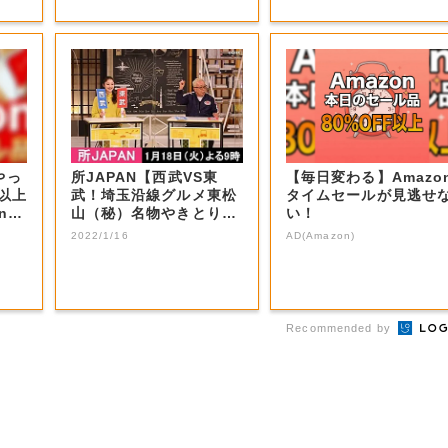
やっ
所JAPAN【西武VS東
【毎日変わる】Amazo
F以上
武！埼玉沿線グルメ東松
タイムセールが見逃せ
nの
山（秘）名物やきとり＆
い！
秩父ホルモン...
2022/1/16
AD(Amazon)
Recommended by