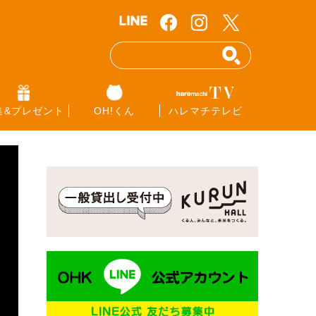
集&プレゼント
OH!くん
ハレマチテレビ