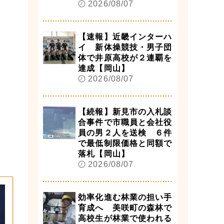
2026/08/07
【速報】近畿インターハ
イ 新体操競技・男子団
体で井原高校が２連覇を
達成【岡山】
2026/08/07
【続報】新見市の入札談
合事件で市職員と会社役
員の男２人を送検 ６件
で最低制限価格と同額で
落札【岡山】
2026/08/07
効率化進む林業の担い手
育成へ 美咲町の森林で
高校生が林業で使われる