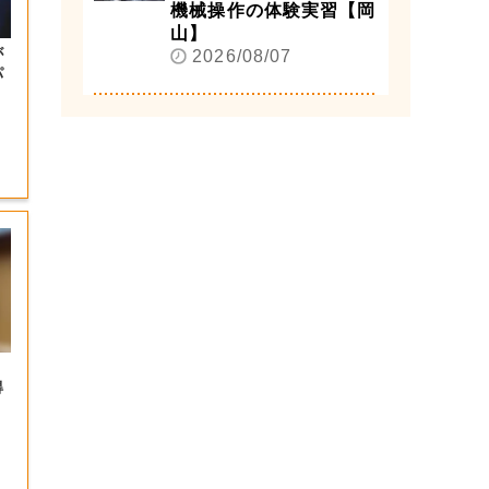
機械操作の体験実習【岡
山】
が
2026/08/07
パ
得