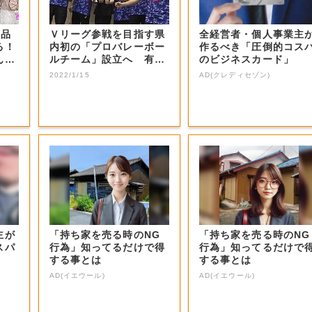
商品
Ｖリーグ参戦を目指す県
全経営者・個人事業主
る！
内初の「プロバレーボー
作るべき「圧倒的コス
ん？
ルチーム」設立へ 有望
のビジネスカード」
選手などの受け...
2022/1/15
AD(クレディセゾン)
主が
「持ち家を売る時のNG
「持ち家を売る時のNG
スパ
行為」知ってるだけで得
行為」知ってるだけで
する事とは
する事とは
AD(イエウール)
AD(イエウール)