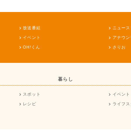
放送番組
ニュース
イベント
アナウン
OH!くん
さりお
暮らし
スポット
イベント
レシピ
ライフス