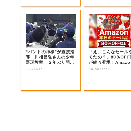
“バントの神様”が直接指
「え、こんなセール
導 川相昌弘さんの少年
てたの？」80％OF
野球教室 ２年ぶり開催
が続々登場！Amazo
【岡山・岡山...
本気が...
2022/1/16
AD(Amazon)