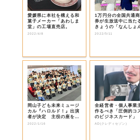
愛媛県に本社を構える和
1万円分の全国共通
菓子メーカー「あわしま
券が生放送中に当た
堂」の工場直売店。
きょうの「なんしょ
生電話クイズ」...
2022/4/8
2022/5/11
岡山子ども未来ミュージ
全経営者・個人事業
カル『ハロルド！』出演
作るべき「圧倒的コ
者が決定 主役の座を射
のビジネスカード」
止めた感想は…...
2022/1/16
AD(クレディセゾン)