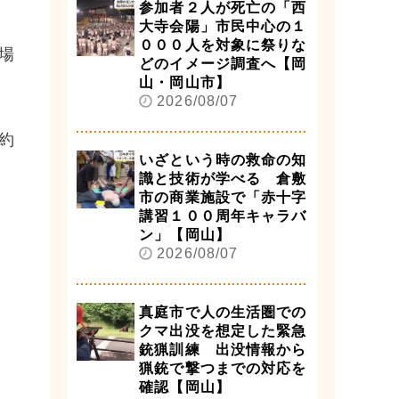
参加者２人が死亡の「西
大寺会陽」市民中心の１
０００人を対象に祭りな
場
どのイメージ調査へ【岡
山・岡山市】
2026/08/07
約
いざという時の救命の知
識と技術が学べる 倉敷
市の商業施設で「赤十字
講習１００周年キャラバ
ン」【岡山】
2026/08/07
真庭市で人の生活圏での
クマ出没を想定した緊急
銃猟訓練 出没情報から
猟銃で撃つまでの対応を
確認【岡山】