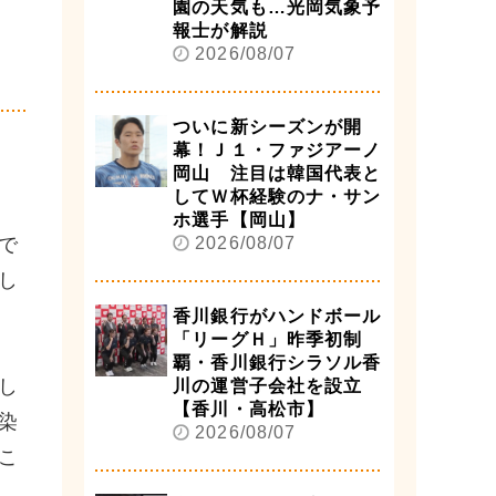
園の天気も…光岡気象予
に
報士が解説
2026/08/07
ついに新シーズンが開
幕！Ｊ１・ファジアーノ
岡山 注目は韓国代表と
してＷ杯経験のナ・サン
ホ選手【岡山】
で
2026/08/07
し
香川銀行がハンドボール
「リーグＨ」昨季初制
覇・香川銀行シラソル香
し
川の運営子会社を設立
【香川・高松市】
染
2026/08/07
こ