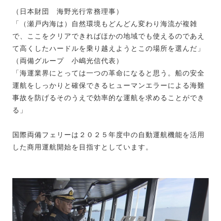
（日本財団 海野光行常務理事）
「（瀬戸内海は）自然環境もどんどん変わり海流が複雑
で、ここをクリアできればほかの地域でも使えるのであえ
て高くしたハードルを乗り越えようとこの場所を選んだ」
（両備グループ 小嶋光信代表）
「海運業界にとっては一つの革命になると思う。船の安全
運航をしっかりと確保できるヒューマンエラーによる海難
事故を防げるそのうえで効率的な運航を求めることができ
る」
国際両備フェリーは２０２５年度中の自動運航機能を活用
した商用運航開始を目指すとしています。