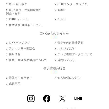
OHK岡山放送
OHKエンタープライズ
OHKスポーツ振興財団/
新本社
岡山・香川
KURUNホール
ミルン
株式会社OHKネットコム
OHKからのお知らせ
OHKハウジング
青少年向け推奨番組
アナウンサー朗読会
スタジオ見学
採用情報
テレビ視聴データについて
後援・共催等の申請について
お問い合わせ
個人情報の取扱
情報セキュリティ
個人情報について
免責事項