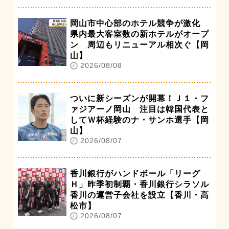
岡山市中心部のホテル競争が激化
県内最大客室数の新ホテルがオープ
ン 周辺もリニューアル相次ぐ【岡
山】
2026/08/08
ついに新シーズンが開幕！Ｊ１・フ
ァジアーノ岡山 注目は韓国代表と
してＷ杯経験のナ・サンホ選手【岡
山】
2026/08/07
香川銀行がハンドボール「リーグ
Ｈ」昨季初制覇・香川銀行シラソル
香川の運営子会社を設立【香川・高
松市】
2026/08/07