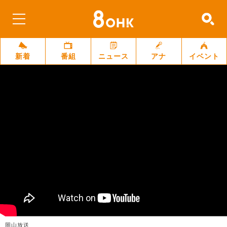
新着
番組
ニュース
アナ
イベント
岡山放送