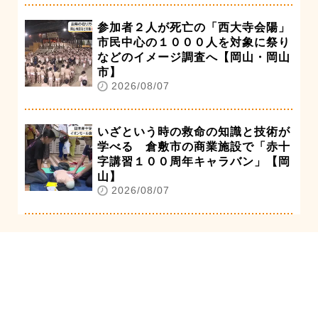
参加者２人が死亡の「西大寺会陽」
市民中心の１０００人を対象に祭り
などのイメージ調査へ【岡山・岡山
市】
2026/08/07
いざという時の救命の知識と技術が
学べる 倉敷市の商業施設で「赤十
字講習１００周年キャラバン」【岡
山】
2026/08/07