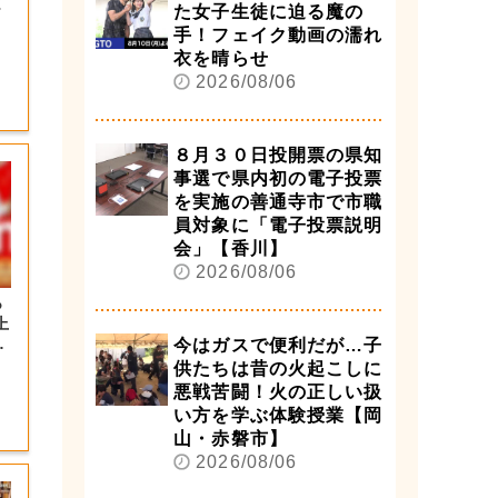
ま
た女子生徒に迫る魔の
手！フェイク動画の濡れ
衣を晴らせ
2026/08/06
８月３０日投開票の県知
事選で県内初の電子投票
を実施の善通寺市で市職
員対象に「電子投票説明
会」【香川】
2026/08/06
っ
上
の
今はガスで便利だが…子
供たちは昔の火起こしに
悪戦苦闘！火の正しい扱
い方を学ぶ体験授業【岡
山・赤磐市】
2026/08/06