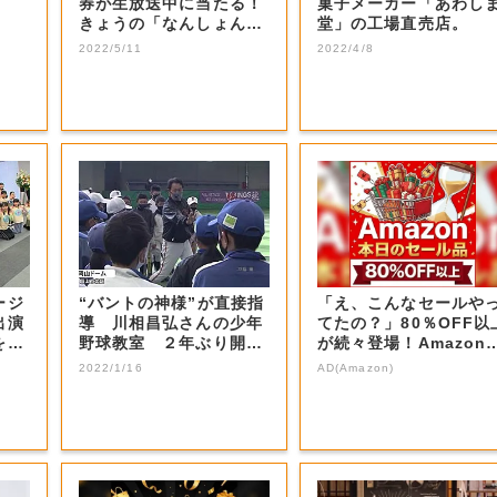
券が生放送中に当たる！
菓子メーカー「あわし
きょうの「なんしょん？
堂」の工場直売店。
生電話クイズ」...
2022/5/11
2022/4/8
ージ
“バントの神様”が直接指
「え、こんなセールや
出演
導 川相昌弘さんの少年
てたの？」80％OFF以
を射
野球教室 ２年ぶり開催
が続々登場！Amazon
【岡山・岡山...
本気が...
2022/1/16
AD(Amazon)