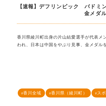
【速報】デフリンピック バドミ
金メダ
香川県綾川町出身の片山結愛選手が代表メ
われ、日本は中国をやぶり見事、金メダル
香川全域
香川県（綾川町）
ス