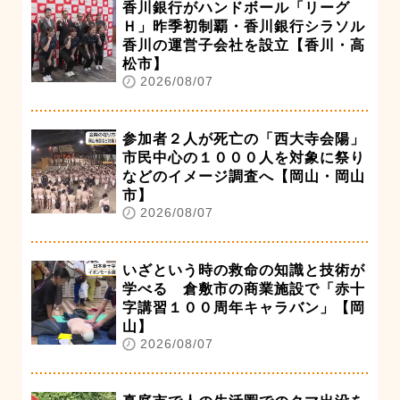
香川銀行がハンドボール「リーグ
Ｈ」昨季初制覇・香川銀行シラソル
香川の運営子会社を設立【香川・高
松市】
2026/08/07
参加者２人が死亡の「西大寺会陽」
市民中心の１０００人を対象に祭り
などのイメージ調査へ【岡山・岡山
市】
2026/08/07
いざという時の救命の知識と技術が
学べる 倉敷市の商業施設で「赤十
字講習１００周年キャラバン」【岡
山】
2026/08/07