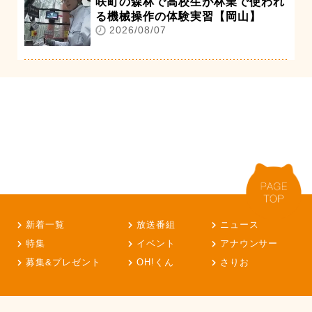
咲町の森林で高校生が林業で使われ
る機械操作の体験実習【岡山】
2026/08/07
新着一覧
放送番組
ニュース
特集
イベント
アナウンサー
募集&プレゼント
OH!くん
さりお