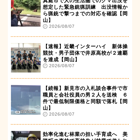
真庭市で人の生活圏でのクマ出没を
想定した緊急銃猟訓練 出没情報か
ら猟銃で撃つまでの対応を確認【岡
山】
2026/08/07
【速報】近畿インターハイ 新体操
競技・男子団体で井原高校が２連覇
を達成【岡山】
2026/08/07
【続報】新見市の入札談合事件で市
職員と会社役員の男２人を送検 ６
件で最低制限価格と同額で落札【岡
山】
2026/08/07
効率化進む林業の担い手育成へ 美