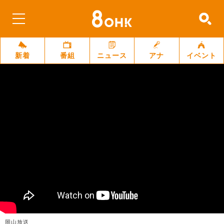
新着
番組
ニュース
アナ
イベント
岡山放送