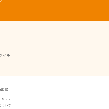
サー
タイル
の取扱
ュリティ
について