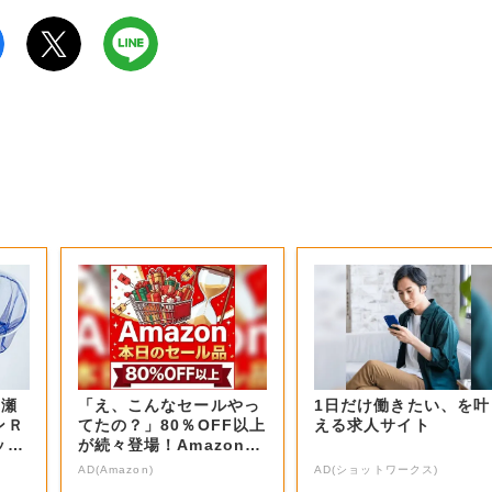
 瀬
「え、こんなセールやっ
1日だけ働きたい、を叶
ンＲ
てたの？」80％OFF以上
える求人サイト
ッ
が続々登場！Amazonの
本気が...
AD(Amazon)
AD(ショットワークス)