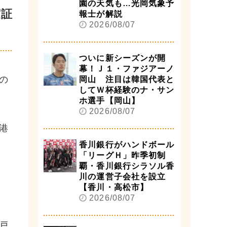
園の天気も…光岡気象予
実証
報士が解説
2026/08/07
ついに新シーズンが開
幕！Ｊ１・ファジアーノ
の
岡山 注目は韓国代表と
してＷ杯経験のナ・サン
ホ選手【岡山】
2026/08/07
港
香川銀行がハンドボール
「リーグＨ」昨季初制
覇・香川銀行シラソル香
川の運営子会社を設立
【香川・高松市】
2026/08/07
戸