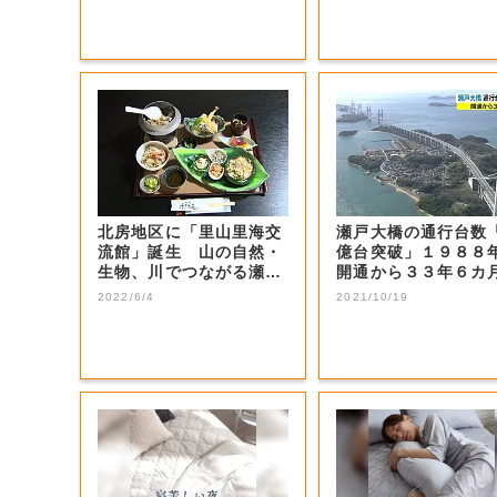
北房地区に「里山里海交
瀬戸大橋の通行台数
流館」誕生 山の自然・
億台突破」１９８８
生物、川でつながる瀬戸
開通から３３年６カ
内海の環境の学...
実現【岡山・香...
2022/6/4
2021/10/19