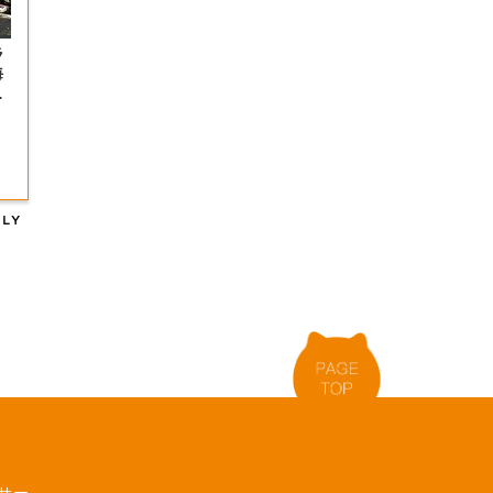
ラ
海
０