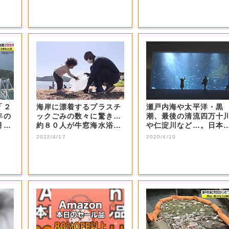
「２
海岸に漂着するプラスチ
瀬戸内海や太平洋・黒
年の
ックごみの数々に驚き…
潮、最後の清流四万十
月で
約８０人が牛窓海水浴場
や仁淀川など…。日本
で清掃活動【岡...
指の圧倒的な水景...
2022/4/17
2020/4/10