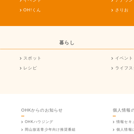
イベント
アナウン
OH!くん
さりお
暮らし
スポット
イベント
レシピ
ライフス
OHKからのお知らせ
個人情報
OHKハウジング
情報セキ
岡山放送
青少年向け推奨番組
個人情報