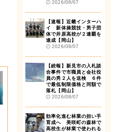
2026/08/07
【速報】近畿インターハ
イ 新体操競技・男子団
体で井原高校が２連覇を
達成【岡山】
2026/08/07
【続報】新見市の入札談
合事件で市職員と会社役
員の男２人を送検 ６件
で最低制限価格と同額で
落札【岡山】
2026/08/07
効率化進む林業の担い手
育成へ 美咲町の森林で
高校生が林業で使われる