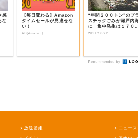
冷感
【毎日変わる】Amazon
“年間２００トン”のプ
あな
タイムセールが見逃せな
スチックごみが瀬戸内
い！
に 集中発生は１７０
カ所に【岡山...
AD(Amazon)
2021/10/22
Recommended by
放送番組
ニュース