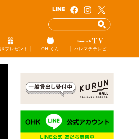
集&プレゼント
OH!くん
ハレマチテレビ