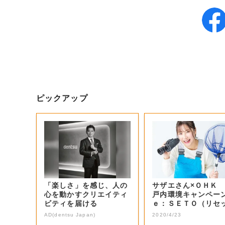
ピックアップ
「楽しさ」を感じ、人の
サザエさん×ＯＨＫ
心を動かすクリエイティ
戸内環境キャンペー
ビティを届ける
ｅ：ＳＥＴＯ（リセ
ト）【新ＭＣ藤本...
AD(dentsu Japan)
2020/4/23