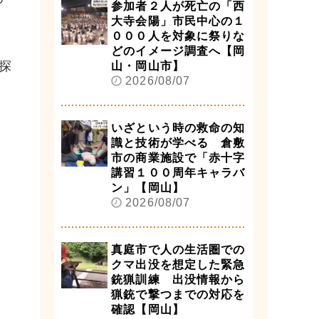
参加者２人が死亡の「西
大寺会陽」市民中心の１
０００人を対象に祭りな
どのイメージ調査へ【岡
探
山・岡山市】
2026/08/07
いざという時の救命の知
識と技術が学べる 倉敷
市の商業施設で「赤十字
講習１００周年キャラバ
ン」【岡山】
2026/08/07
真庭市で人の生活圏での
クマ出没を想定した緊急
銃猟訓練 出没情報から
猟銃で撃つまでの対応を
確認【岡山】