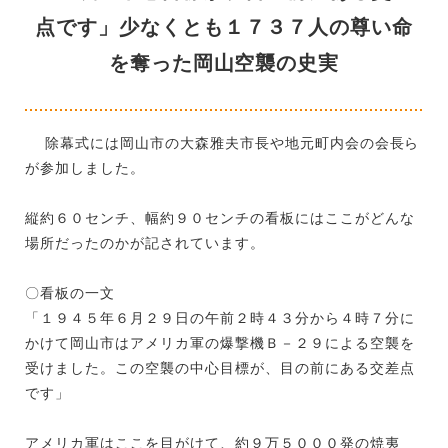
点です」少なくとも１７３７人の尊い命
を奪った岡山空襲の史実
除幕式には岡山市の大森雅夫市長や地元町内会の会長ら
が参加しました。
縦約６０センチ、幅約９０センチの看板にはここがどんな
場所だったのかが記されています。
〇看板の一文
「１９４５年６月２９日の午前２時４３分から４時７分に
かけて岡山市はアメリカ軍の爆撃機Ｂ－２９による空襲を
受けました。この空襲の中心目標が、目の前にある交差点
です」
アメリカ軍はここを目がけて、約９万５０００発の焼夷