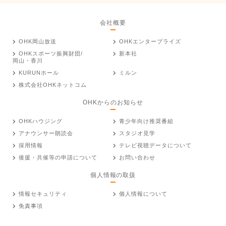
会社概要
OHK岡山放送
OHKエンタープライズ
OHKスポーツ振興財団/
新本社
岡山・香川
KURUNホール
ミルン
株式会社OHKネットコム
OHKからのお知らせ
OHKハウジング
青少年向け推奨番組
アナウンサー朗読会
スタジオ見学
採用情報
テレビ視聴データについて
後援・共催等の申請について
お問い合わせ
個人情報の取扱
情報セキュリティ
個人情報について
免責事項