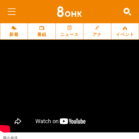
新着
番組
ニュース
アナ
イベント
岡山放送