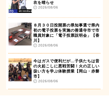
衣を晴らせ
2026/08/06
８月３０日投開票の県知事選で県内
初の電子投票を実施の善通寺市で市
職員対象に「電子投票説明会」【香
川】
2026/08/06
今はガスで便利だが…子供たちは昔
の火起こしに悪戦苦闘！火の正しい
扱い方を学ぶ体験授業【岡山・赤磐
市】
2026/08/06