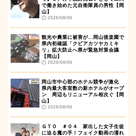
で働き始めた元自衛隊員の男性【岡
山】
2026/08/06
観光や農業に被害が…岡山後楽園で
県内初確認「クビアカツヤカミキ
リ」拡大防止へ県が緊急対策会議
【岡山】
2026/08/06
岡山市中心部のホテル競争が激化
県内最大客室数の新ホテルがオープ
ン 周辺もリニューアル相次ぐ【岡
山】
2026/08/06
ＧＴＯ ＃０４ 家出した女子生徒
に迫る魔の手！フェイク動画の濡れ