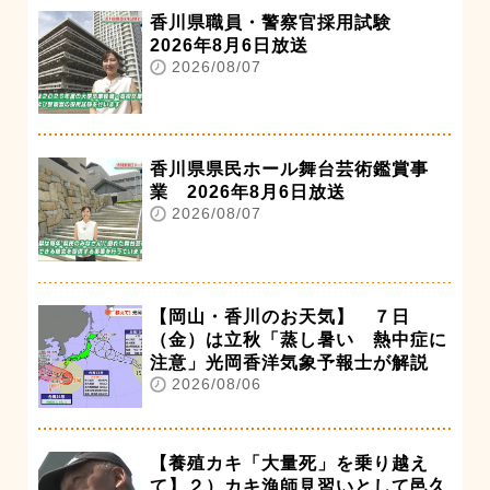
香川県職員・警察官採用試験
2026年8月6日放送
2026/08/07
香川県県民ホール舞台芸術鑑賞事
業 2026年8月6日放送
2026/08/07
【岡山・香川のお天気】 ７日
（金）は立秋「蒸し暑い 熱中症に
注意」光岡香洋気象予報士が解説
2026/08/06
【養殖カキ「大量死」を乗り越え
て】２）カキ漁師見習いとして邑久