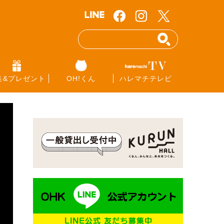
集&プレゼント
OH!くん
ハレマチテレビ