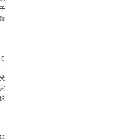
子
確
て
ー
受
実
役
話