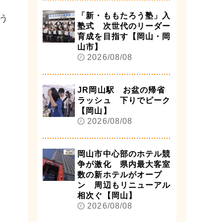
「新・ももたろう塾」入
う
塾式 次世代のリーダー
育成を目指す【岡山・岡
山市】
2026/08/08
JR岡山駅 お盆の帰省
ラッシュ 下りでピーク
【岡山】
2026/08/08
岡山市中心部のホテル競
争が激化 県内最大客室
数の新ホテルがオープ
ン 周辺もリニューアル
相次ぐ【岡山】
2026/08/08