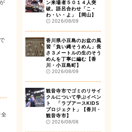
が
ン来場者５０１４人突
破。語呂合わせ「こ・
わ・い・よ」【岡山】
2026/08/09
で
香川県小豆島のお盆の風
習「負い縄そうめん」長
さ３メートルの生のそう
めんを丁寧に編む【香
川・小豆島町】
2026/08/09
観音寺市でゴミのリサイ
クルについて学ぶイベン
ト 「ラブアースKIDS
プロジェクト」【香川・
者全
観音寺市】
2026/08/08