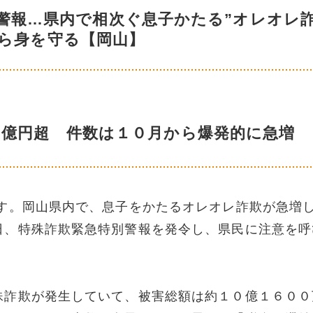
警報…県内で相次ぐ息子かたる”オレオレ
から身を守る【岡山】
０億円超 件数は１０月から爆発的に急増
。岡山県内で、息子をかたるオレオレ詐欺が急増
日、特殊詐欺緊急特別警報を発令し、県民に注意を呼
殊詐欺が発生していて、被害総額は約１０億１６００