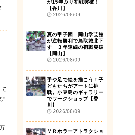
が15年ぶり初戦突破！
詐
【香川】
2026/08/09
夏の甲子園 岡山学芸館
が逆転勝利で鳥取城北下
す ３年連続の初戦突破
【岡山】
2026/08/09
手や足で絵を描こう！子
どもたちがアートに挑
して
戦。小豆島のギャラリー
び
でワークショップ【香
川】
2026/08/09
万
ＶＲホラーアトラクショ