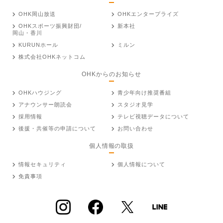
OHK岡山放送
OHKエンタープライズ
OHKスポーツ振興財団/
新本社
岡山・香川
KURUNホール
ミルン
株式会社OHKネットコム
OHKからのお知らせ
OHKハウジング
青少年向け推奨番組
アナウンサー朗読会
スタジオ見学
採用情報
テレビ視聴データについて
後援・共催等の申請について
お問い合わせ
個人情報の取扱
情報セキュリティ
個人情報について
免責事項