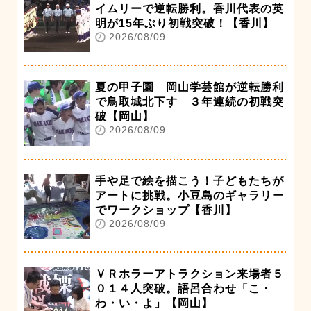
イムリーで逆転勝利。香川代表の英
明が15年ぶり初戦突破！【香川】
2026/08/09
夏の甲子園 岡山学芸館が逆転勝利
で鳥取城北下す ３年連続の初戦突
破【岡山】
2026/08/09
手や足で絵を描こう！子どもたちが
アートに挑戦。小豆島のギャラリー
でワークショップ【香川】
2026/08/09
ＶＲホラーアトラクション来場者５
０１４人突破。語呂合わせ「こ・
わ・い・よ」【岡山】