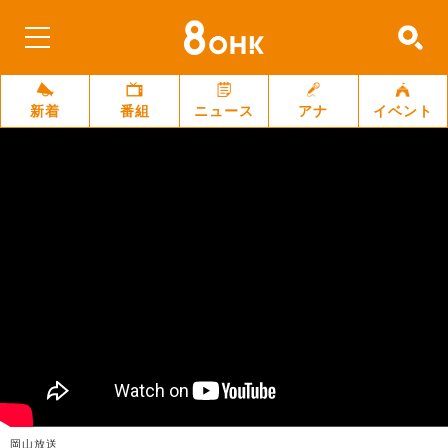
新着
番組
ニュース
アナ
イベント
岡山放送