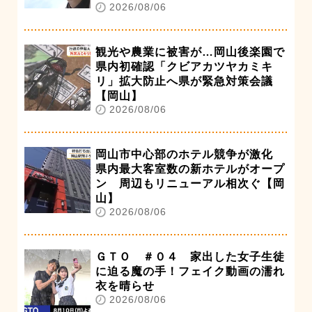
2026/08/06
観光や農業に被害が…岡山後楽園で
県内初確認「クビアカツヤカミキ
リ」拡大防止へ県が緊急対策会議
【岡山】
2026/08/06
岡山市中心部のホテル競争が激化
県内最大客室数の新ホテルがオープ
ン 周辺もリニューアル相次ぐ【岡
山】
2026/08/06
ＧＴＯ ＃０４ 家出した女子生徒
に迫る魔の手！フェイク動画の濡れ
衣を晴らせ
2026/08/06