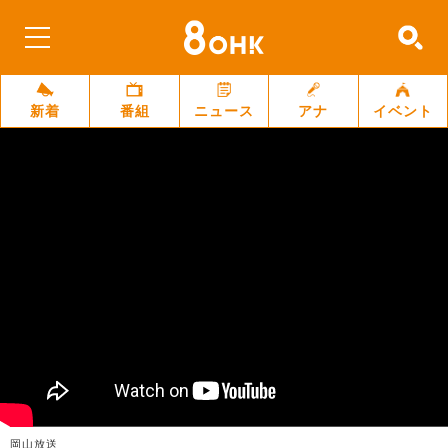
新着
番組
ニュース
アナ
イベント
岡山放送