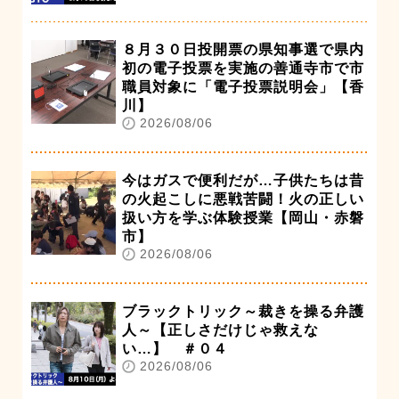
８月３０日投開票の県知事選で県内
初の電子投票を実施の善通寺市で市
職員対象に「電子投票説明会」【香
川】
2026/08/06
今はガスで便利だが…子供たちは昔
の火起こしに悪戦苦闘！火の正しい
扱い方を学ぶ体験授業【岡山・赤磐
市】
2026/08/06
ブラックトリック～裁きを操る弁護
人～【正しさだけじゃ救えな
い…】 ＃０４
2026/08/06