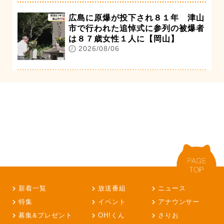
広島に原爆が投下され８１年 津山
市で行われた追悼式に参列の被爆者
は８７歳女性１人に【岡山】
2026/08/06
新着一覧
放送番組
ニュース
特集
イベント
アナウンサー
募集&プレゼント
OH!くん
さりお