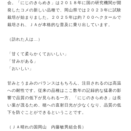
会。「にじのきらめき」は２０１８年に国の研究機関が開
発したコメの新しい品種で、岡山県では２０２３年に試験
栽培が始まりました。２０２５年は約７００ヘクタールで
栽培され、ＪＡが本格的な普及に乗り出しています。
（訪れた人は…）
「甘くて柔らかくておいしい」
「甘みがある」
「おいしい」
甘みとうまみのバランスはもちろん、注目されるのは高温
への耐性です。従来の品種はここ数年の記録的な猛暑の影
響で品質の低下が見られる一方、「にじのきらめき」は長
い葉が茂るため、穂への直射日光が少なくなり、品質の低
下を防ぐことができるということです。
（ＪＡ晴れの国岡山 内藤敏男組合長）