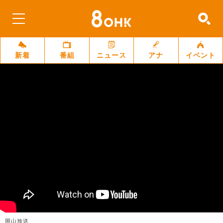
新着
番組
ニュース
アナ
イベント
岡山放送