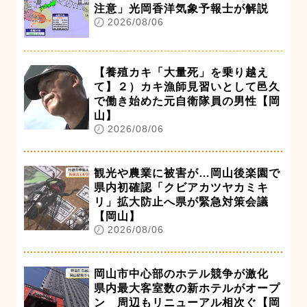
注意」光岡香洋気象予報士が解説
2026/08/06
【養殖カキ「大量死」を乗り越え
て】２）カキ漁師見習いとして邑久
で働き始めた元自衛隊員の男性【岡
山】
2026/08/06
観光や農業に被害が…岡山後楽園で
県内初確認「クビアカツヤカミキ
リ」拡大防止へ県が緊急対策会議
【岡山】
2026/08/06
岡山市中心部のホテル競争が激化
県内最大客室数の新ホテルがオープ
ン 周辺もリニューアル相次ぐ【岡