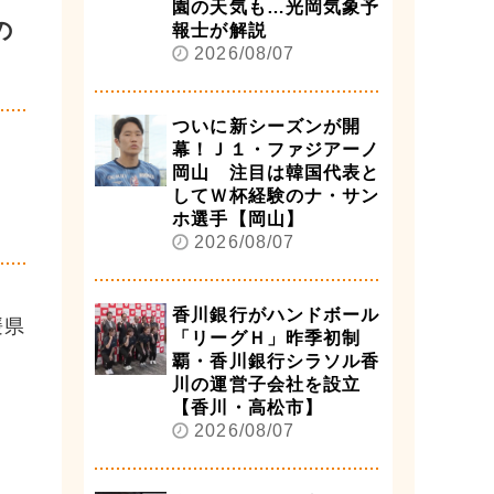
園の天気も…光岡気象予
の
報士が解説
2026/08/07
ついに新シーズンが開
幕！Ｊ１・ファジアーノ
岡山 注目は韓国代表と
してＷ杯経験のナ・サン
ホ選手【岡山】
2026/08/07
香川銀行がハンドボール
媛県
「リーグＨ」昨季初制
覇・香川銀行シラソル香
川の運営子会社を設立
【香川・高松市】
2026/08/07