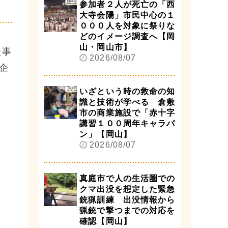
参加者２人が死亡の「西
大寺会陽」市民中心の１
０００人を対象に祭りな
どのイメージ調査へ【岡
山・岡山市】
た事
2026/08/07
企
いざという時の救命の知
識と技術が学べる 倉敷
市の商業施設で「赤十字
講習１００周年キャラバ
ン」【岡山】
2026/08/07
真庭市で人の生活圏での
クマ出没を想定した緊急
銃猟訓練 出没情報から
猟銃で撃つまでの対応を
確認【岡山】