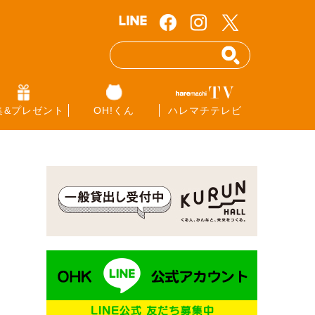
集&プレゼント
OH!くん
ハレマチテレビ