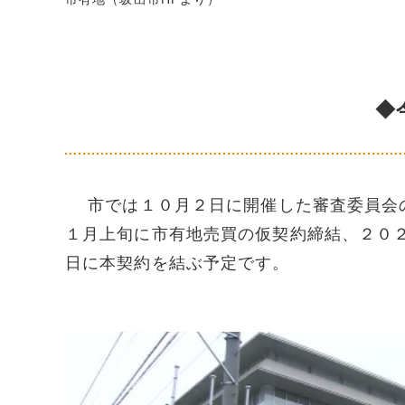
◆
市では１０月２日に開催した審査委員会の
１月上旬に市有地売買の仮契約締結、２０
日に本契約を結ぶ予定です。