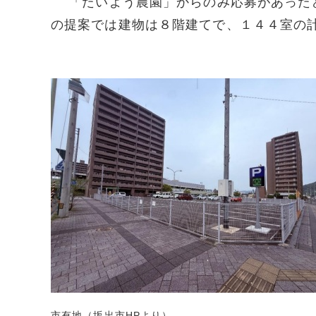
「たいよう農園」からのみ応募があったと
の提案では建物は８階建てで、１４４室の
市有地（坂出市HPより）