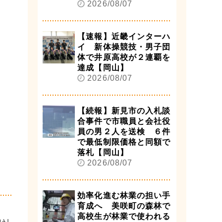
2026/08/07
【速報】近畿インターハ
イ 新体操競技・男子団
体で井原高校が２連覇を
達成【岡山】
2026/08/07
【続報】新見市の入札談
合事件で市職員と会社役
員の男２人を送検 ６件
で最低制限価格と同額で
落札【岡山】
2026/08/07
効率化進む林業の担い手
育成へ 美咲町の森林で
高校生が林業で使われる