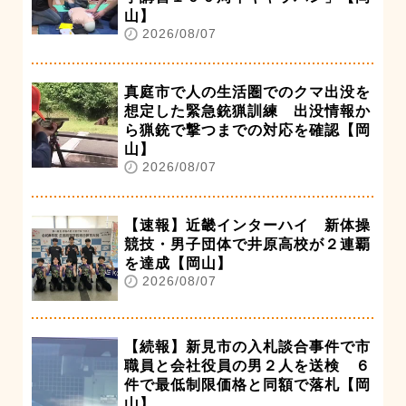
山】
2026/08/07
真庭市で人の生活圏でのクマ出没を
想定した緊急銃猟訓練 出没情報か
ら猟銃で撃つまでの対応を確認【岡
山】
2026/08/07
【速報】近畿インターハイ 新体操
競技・男子団体で井原高校が２連覇
を達成【岡山】
2026/08/07
【続報】新見市の入札談合事件で市
職員と会社役員の男２人を送検 ６
件で最低制限価格と同額で落札【岡
山】