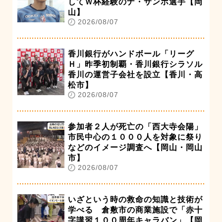
してＷ杯経験のナ・サンホ選手【岡
山】
2026/08/07
香川銀行がハンドボール「リーグ
Ｈ」昨季初制覇・香川銀行シラソル
香川の運営子会社を設立【香川・高
松市】
2026/08/07
参加者２人が死亡の「西大寺会陽」
市民中心の１０００人を対象に祭り
などのイメージ調査へ【岡山・岡山
市】
2026/08/07
いざという時の救命の知識と技術が
学べる 倉敷市の商業施設で「赤十
字講習１００周年キャラバン」【岡