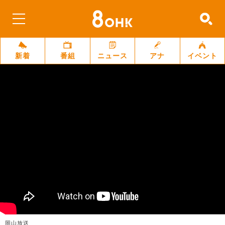
新着
番組
ニュース
アナ
イベント
岡山放送