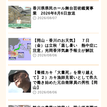
香川県県民ホール舞台芸術鑑賞事
業 2026年8月6日放送
2026/08/07
【岡山・香川のお天気】 ７日
（金）は立秋「蒸し暑い 熱中症に
注意」光岡香洋気象予報士が解説
2026/08/06
【養殖カキ「大量死」を乗り越え
て】２）カキ漁師見習いとして邑久
で働き始めた元自衛隊員の男性【岡
山】
2026/08/06