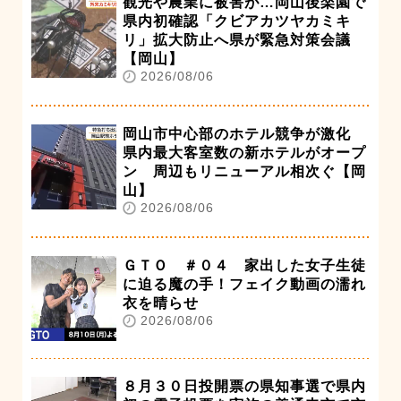
観光や農業に被害が…岡山後楽園で
県内初確認「クビアカツヤカミキ
リ」拡大防止へ県が緊急対策会議
【岡山】
2026/08/06
岡山市中心部のホテル競争が激化
県内最大客室数の新ホテルがオープ
ン 周辺もリニューアル相次ぐ【岡
山】
2026/08/06
ＧＴＯ ＃０４ 家出した女子生徒
に迫る魔の手！フェイク動画の濡れ
衣を晴らせ
2026/08/06
８月３０日投開票の県知事選で県内