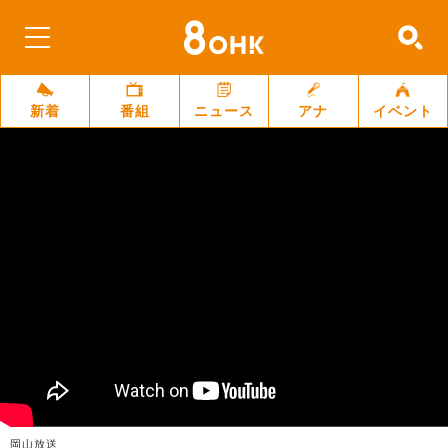
新着
番組
ニュース
アナ
イベント
岡山放送