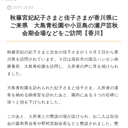
2025.10.03
秋篠宮妃紀子さまと佳子さまが香川県に
ご来県 大島青松園や小豆島の瀬戸芸秋
会期会場などをご訪問【香川】
秋篠宮妃の紀子さまと次女の佳子さまが１０月２日から香
川県を訪問されています。３日は高松市の国立ハンセン病
療養所、大島青松園を訪問し、入所者の声に耳を傾けられ
ました。
大島青松園を訪れられた紀子さまと佳子さま。入所者の遺
骨を納める納骨堂を訪れたあと、園内にある３つの石碑に
深々と頭を下げられました。
このあと、入所者との懇談の場が設けられ、お二人は自治
会の森和男会長や野村宏副会長などと懇談されました。懇