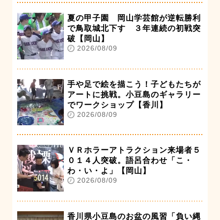
夏の甲子園 岡山学芸館が逆転勝利
で鳥取城北下す ３年連続の初戦突
破【岡山】
2026/08/09
手や足で絵を描こう！子どもたちが
アートに挑戦。小豆島のギャラリー
でワークショップ【香川】
2026/08/09
ＶＲホラーアトラクション来場者５
０１４人突破。語呂合わせ「こ・
わ・い・よ」【岡山】
2026/08/09
香川県小豆島のお盆の風習「負い縄