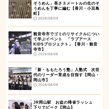
そうめん」長さ３メートルの生のそ
うめんを丁寧に編む【香川・小豆島
町】
2026/08/09
観音寺市でゴミのリサイクルについ
て学ぶイベント 「ラブアース
KIDSプロジェクト」【香川・観音
寺市】
2026/08/08
「新・ももたろう塾」入塾式 次世
代のリーダー育成を目指す【岡山・
岡山市】
2026/08/08
JR岡山駅 お盆の帰省ラッシュ
下りでピーク【岡山】