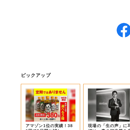
ピックアップ
アマゾン1位の実績！38
現場の「生の声」に