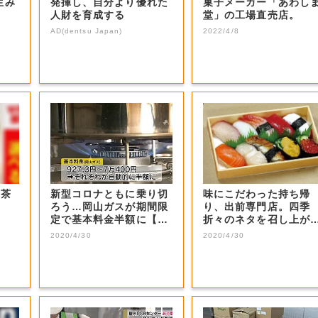
生み
発揮し、自分より優れた
菓子メーカー「あわし
人財を育成する
堂」の工場直売店。
AD(dentsu Japan)
2022/4/8
お茶
新型コロナともに乗り切
味にこだわった持ち帰
ろう…岡山ガスが期間限
り、出前専門店。四季
定で基本料金半額に【岡
折々のネタを召し上が
山・岡山市】
れ。
2020/4/30
2020/4/30