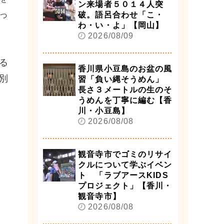
ン来場者５０１４人突
っ
破。語呂合わせ「こ・
わ・い・よ」【岡山】
2026/08/09
る
香川県小豆島のお盆の風
別
習「負い縄そうめん」
長さ３メートルの生のそ
うめんを丁寧に編む【香
川・小豆島】
2026/08/08
観音寺市でゴミのリサイ
クルについて学ぶイベン
ト 「ラブアースKIDS
プロジェクト」【香川・
観音寺市】
2026/08/08