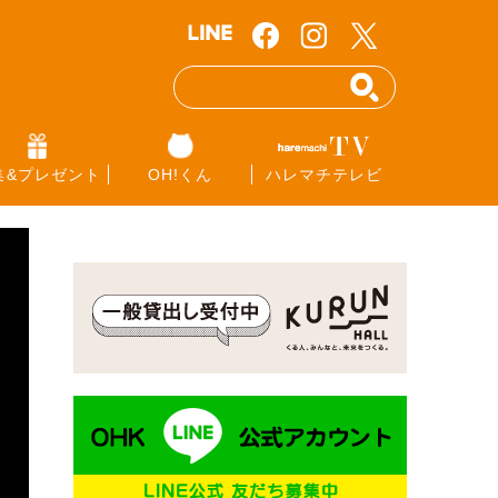
集&プレゼント
OH!くん
ハレマチテレビ