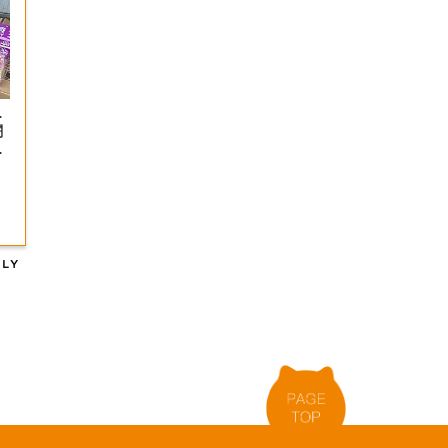
…
闘
レ