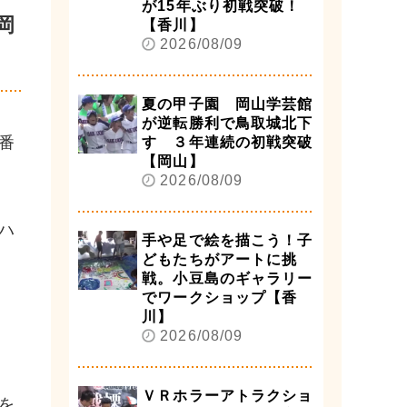
が15年ぶり初戦突破！
岡
【香川】
2026/08/09
夏の甲子園 岡山学芸館
が逆転勝利で鳥取城北下
番
す ３年連続の初戦突破
【岡山】
2026/08/09
ハ
手や足で絵を描こう！子
どもたちがアートに挑
戦。小豆島のギャラリー
でワークショップ【香
川】
2026/08/09
ＶＲホラーアトラクショ
を