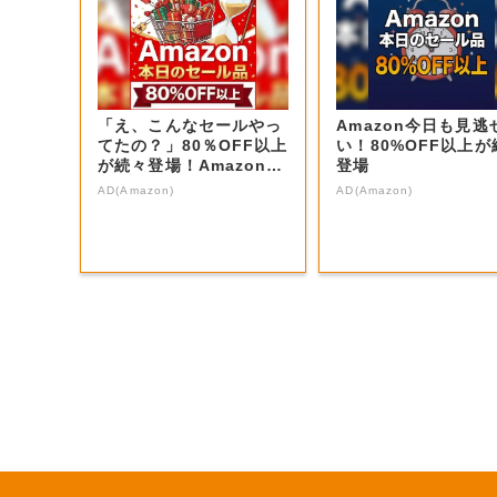
「え、こんなセールやっ
Amazon今日も見逃
てたの？」80％OFF以上
い！80%OFF以上が
が続々登場！Amazonの
登場
本気が...
AD(Amazon)
AD(Amazon)