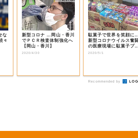
せな
新型コロナ …岡山・香川
駄菓子で世界を笑顔に
続々
でＰＣＲ検査体制強化へ
新型コロナウイルス奮
【岡山・香川】
の医療現場に駄菓子プ
ゼント【岡山】
2020/4/30
2020/5/1
Recommended by