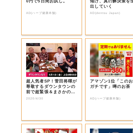
0円で5日間お試し。
傾け、真の解決策を
出していく
AD(ハーブ健康本舗)
AD(dentsu Japan)
超人気者SP！菅田将暉が
アマゾン1位「この
尊敬するダウンタウンの
ガチです」噂のお茶
前で超緊張＆まさかの大
号泣！思いを...
2020/4/30
AD(ハーブ健康本舗)