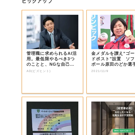
ピックアップ
管理職に求められるAI活
金メダルを讃え“ゴ
用。最低限やるべき3つ
ドポスト”設置 ソ
のことと、NGな自己認
ボール原田のどか選
識
市民栄誉賞【岡...
AD(ビズヒント)
2021/11/9