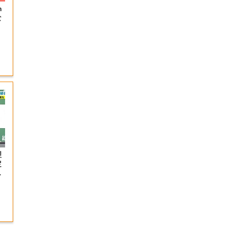
n
な
理
定
研