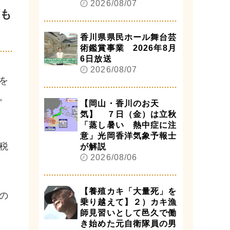
2026/08/07
るも
香川県県民ホール舞台芸
術鑑賞事業 2026年8月
6日放送
2026/08/07
を
。
【岡山・香川のお天
気】 ７日（金）は立秋
「蒸し暑い 熱中症に注
意」光岡香洋気象予報士
税
が解説
2026/08/06
【養殖カキ「大量死」を
の
乗り越えて】２）カキ漁
師見習いとして邑久で働
き始めた元自衛隊員の男