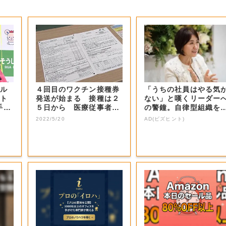
ール
４回目のワクチン接種券
「うちの社員はやる気
フト
発送が始まる 接種は２
ない」と嘆くリーダー
手に
５日から 医療従事者分
の警鐘。自律型組織を
を発送【岡山・...
くる前に外せな...
2022/5/20
AD(ビズヒント)