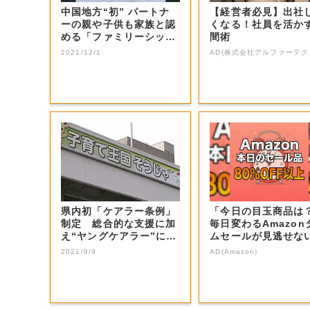
中国地方“初” パートナ
【経営者必見】出社
ーの親や子供も家族と認
くなる！社員を活か
める「ファミリーシップ
間術
制度」総社市...
2021/12/1
AD(株式会社アルファーテク
県内初「ケアラー条例」
「今日の目玉商品は
制定 総合的な支援に加
毎日変わるAmazon
え“ヤングケアラー”には
ムセールが見逃せな
教育の支援を...
2021/9/9
AD(Amazon)