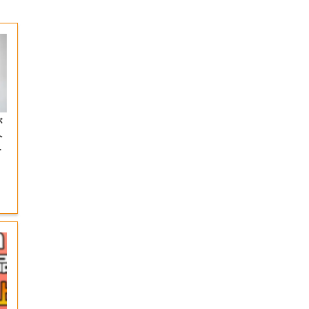
が
へ
つ