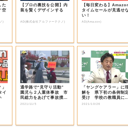
した
【プロの裏技を公開】内
【毎日変わる】Amazo
す空
装を賢くデザインする
タイムセールが見逃せ
い！
ノ)
AD(株式会社アルファーテクノ)
AD(Amazon)
？」
通学路で“見守り活動”
「ヤングケアラー」に
タイ
園児ら２人重体事故 市
解を 県下初の条例制
い
民総力をあげて事故撲滅
受け 学校の教職員に
へ【岡山・総...
修【岡山・総社...
2021/11/5
2021/10/26