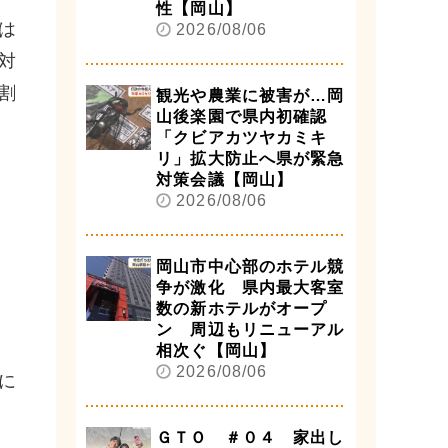
性【岡山】
は
2026/08/06
対
割
観光や農業に被害が…岡
山後楽園で県内初確認
「クビアカツヤカミキ
リ」拡大防止へ県が緊急
対策会議【岡山】
2026/08/06
岡山市中心部のホテル競
争が激化 県内最大客室
数の新ホテルがオープ
ン 周辺もリニューアル
相次ぐ【岡山】
2026/08/06
に
ＧＴＯ ＃０４ 家出し