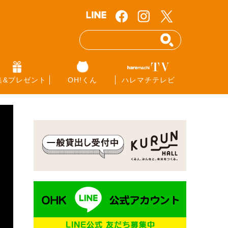
集&プレゼント
OH!くん
ハレマチテレビ