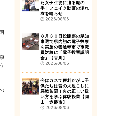
た女子生徒に迫る魔の
手！フェイク動画の濡れ
衣を晴らせ
2026/08/06
困
８月３０日投開票の県知
事選で県内初の電子投票
を実施の善通寺市で市職
員対象に「電子投票説明
額
会」【香川】
2026/08/06
う
今はガスで便利だが…子
供たちは昔の火起こしに
の
悪戦苦闘！火の正しい扱
い方を学ぶ体験授業【岡
山・赤磐市】
2026/08/06