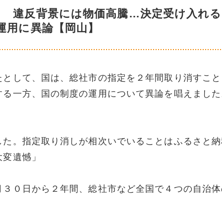
し 違反背景には物価高騰…決定受け入れ
運用に異論【岡山】
たとして、国は、総社市の指定を２年間取り消すこと
する一方、国の制度の運用について異論を唱えました
した。指定取り消しが相次いでいることはふるさと納
大変遺憾」
月３０日から２年間、総社市など全国で４つの自治体