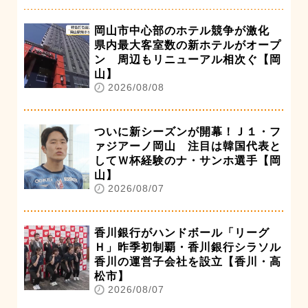
岡山市中心部のホテル競争が激化
県内最大客室数の新ホテルがオープ
ン 周辺もリニューアル相次ぐ【岡
山】
2026/08/08
ついに新シーズンが開幕！Ｊ１・フ
ァジアーノ岡山 注目は韓国代表と
してＷ杯経験のナ・サンホ選手【岡
山】
2026/08/07
香川銀行がハンドボール「リーグ
Ｈ」昨季初制覇・香川銀行シラソル
香川の運営子会社を設立【香川・高
松市】
2026/08/07