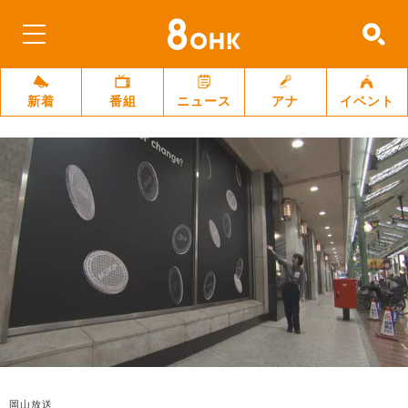
新着
番組
ニュース
アナ
イベント
岡山放送