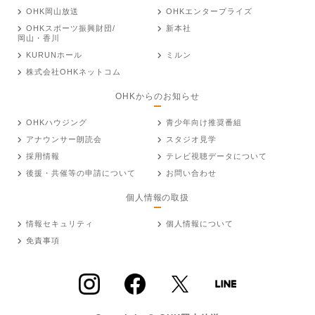
OHK岡山放送
OHKエンタープライズ
OHKスポーツ振興財団/
新本社
岡山・香川
KURUNホール
ミルン
株式会社OHKネットコム
OHKからのお知らせ
OHKハウジング
青少年向け推奨番組
アナウンサー朗読会
スタジオ見学
採用情報
テレビ視聴データについて
後援・共催等の申請について
お問い合わせ
個人情報の取扱
情報セキュリティ
個人情報について
免責事項