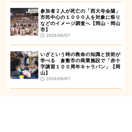
参加者２人が死亡の「西大寺会陽」
市民中心の１０００人を対象に祭り
などのイメージ調査へ【岡山・岡山
市】
2026/08/07
いざという時の救命の知識と技術が
学べる 倉敷市の商業施設で「赤十
字講習１００周年キャラバン」【岡
山】
2026/08/07