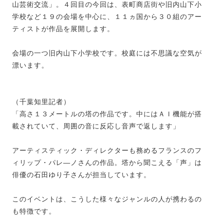
山芸術交流」。４回目の今回は、表町商店街や旧内山下小
学校など１９の会場を中心に、１１ヵ国から３０組のアー
ティストが作品を展開します。
会場の一つ旧内山下小学校です。校庭には不思議な空気が
漂います。
（千葉知里記者）
「高さ１３メートルの塔の作品です。中にはＡＩ機能が搭
載されていて、周囲の音に反応し音声で返します」
アーティスティック・ディレクターも務めるフランスのフ
ィリップ・パレ―ノさんの作品。塔から聞こえる「声」は
俳優の石田ゆり子さんが担当しています。
このイベントは、こうした様々なジャンルの人が携わるの
も特徴です。