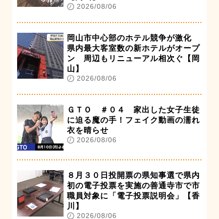
2026/08/06
岡山市中心部のホテル競争が激化
県内最大客室数の新ホテルがオープ
ン 周辺もリニューアル相次ぐ【岡
山】
2026/08/06
ＧＴＯ ＃０４ 家出した女子生徒
に迫る魔の手！フェイク動画の濡れ
衣を晴らせ
2026/08/06
８月３０日投開票の県知事選で県内
初の電子投票を実施の善通寺市で市
職員対象に「電子投票説明会」【香
川】
2026/08/06