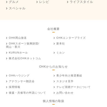
グルメ
レシピ
ライフスタイル
スペシャル
会社概要
OHK岡山放送
OHKエンタープライズ
OHKスポーツ振興財団/
新本社
岡山・香川
KURUNホール
ミルン
株式会社OHKネットコム
OHKからのお知らせ
OHKハウジング
青少年向け推奨番組
アナウンサー朗読会
スタジオ見学
採用情報
テレビ視聴データについて
後援・共催等の申請について
お問い合わせ
個人情報の取扱