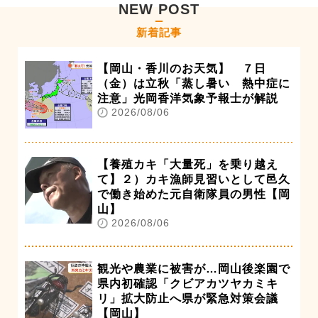
NEW POST
新着記事
【岡山・香川のお天気】 ７日
（金）は立秋「蒸し暑い 熱中症に
注意」光岡香洋気象予報士が解説
2026/08/06
【養殖カキ「大量死」を乗り越え
て】２）カキ漁師見習いとして邑久
で働き始めた元自衛隊員の男性【岡
山】
2026/08/06
観光や農業に被害が…岡山後楽園で
県内初確認「クビアカツヤカミキ
リ」拡大防止へ県が緊急対策会議
【岡山】