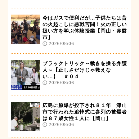
今はガスで便利だが…子供たちは昔
の火起こしに悪戦苦闘！火の正しい
扱い方を学ぶ体験授業【岡山・赤磐
市】
2026/08/06
ブラックトリック～裁きを操る弁護
人～【正しさだけじゃ救えな
い…】 ＃０４
2026/08/06
広島に原爆が投下され８１年 津山
市で行われた追悼式に参列の被爆者
は８７歳女性１人に【岡山】
2026/08/06