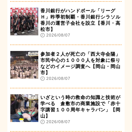
香川銀行がハンドボール「リーグ
Ｈ」昨季初制覇・香川銀行シラソル
香川の運営子会社を設立【香川・高
松市】
2026/08/07
参加者２人が死亡の「西大寺会陽」
市民中心の１０００人を対象に祭り
などのイメージ調査へ【岡山・岡山
市】
2026/08/07
いざという時の救命の知識と技術が
学べる 倉敷市の商業施設で「赤十
字講習１００周年キャラバン」【岡
山】
2026/08/07