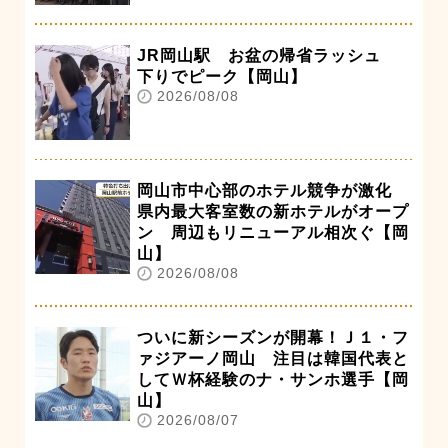
JR岡山駅 お盆の帰省ラッシュ
下りでピーク【岡山】
2026/08/08
岡山市中心部のホテル競争が激化
県内最大客室数の新ホテルがオープ
ン 周辺もリニューアル相次ぐ【岡
山】
2026/08/08
ついに新シーズンが開幕！Ｊ１・フ
ァジアーノ岡山 注目は韓国代表と
してＷ杯経験のナ・サンホ選手【岡
山】
2026/08/07