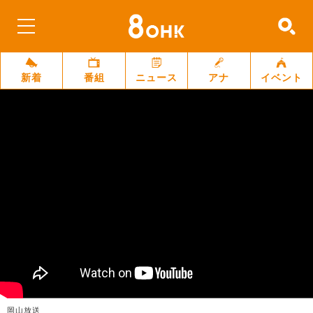
新着
番組
ニュース
アナ
イベント
岡山放送