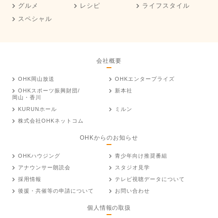
グルメ
レシピ
ライフスタイル
スペシャル
会社概要
OHK岡山放送
OHKエンタープライズ
OHKスポーツ振興財団/
新本社
岡山・香川
KURUNホール
ミルン
株式会社OHKネットコム
OHKからのお知らせ
OHKハウジング
青少年向け推奨番組
アナウンサー朗読会
スタジオ見学
採用情報
テレビ視聴データについて
後援・共催等の申請について
お問い合わせ
個人情報の取扱