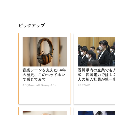
ピックアップ
音楽シーンを支えた64年
香川県内の企業でも
の歴史、このヘッドホン
式 四国電力では１
で感じてみて
人の新入社員が第一
み出す【香川・...
AD(Marshall Group AB)
2022/4/1