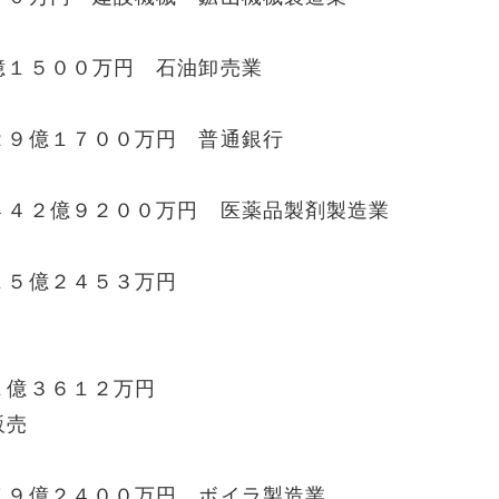
億１５００万円 石油卸売業
２９億１７００万円 普通銀行
４４２億９２００万円 医薬品製剤製造業
３１５億２４５３万円
１億３６１２万円
販売
７９億２４００万円 ボイラ製造業