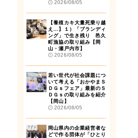
2026/08/05
【養殖カキ大量死乗り越
え…】１）「ブランディ
ング」で生き残り 邑久
町漁協の取り組み【岡
山・瀬戸内市】
2026/08/05
若い世代が社会課題につ
いて考える「おかやまＳ
ＤＧｓフェア」最新のＳ
ＤＧｓの取り組みを紹介
【岡山】
2026/08/05
岡山県内の企業経営者な
どで作る団体が「ひとり