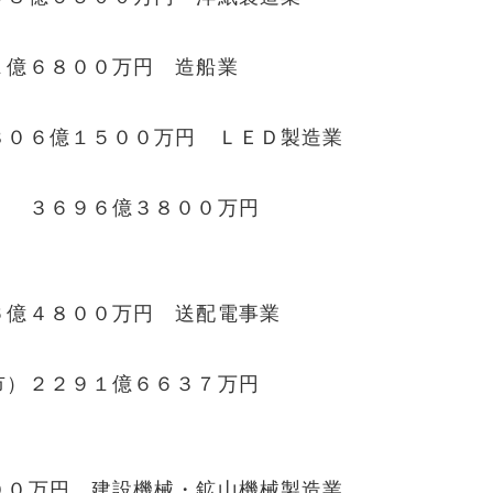
１億６８００万円 造船業
８０６億１５００万円 ＬＥＤ製造業
） ３６９６億３８００万円
６億４８００万円 送配電事業
市）２２９１億６６３７万円
００万円 建設機械・鉱山機械製造業