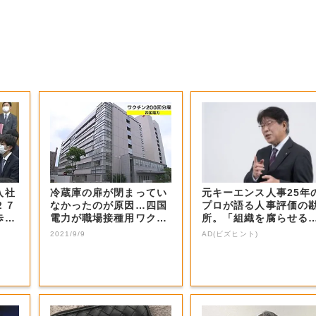
入社
冷蔵庫の扉が閉まってい
元キーエンス人事25年
２７
なかったのが原因…四国
プロが語る人事評価の
歩踏
電力が職場接種用ワクチ
所。「組織を腐らせる
ン２００回分廃...
G評価」とは...
2021/9/9
AD(ビズヒント)