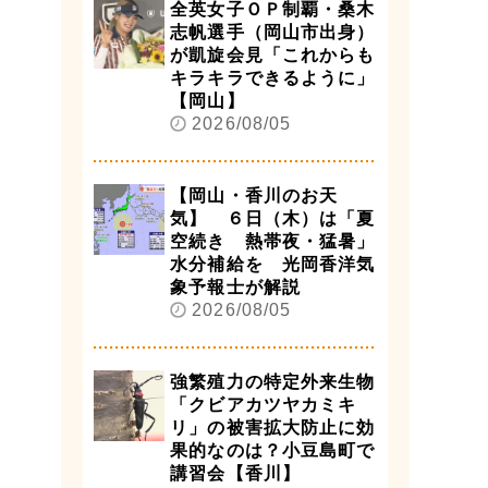
全英女子ＯＰ制覇・桑木
志帆選手（岡山市出身）
が凱旋会見「これからも
キラキラできるように」
【岡山】
2026/08/05
【岡山・香川のお天
気】 ６日（木）は「夏
空続き 熱帯夜・猛暑」
水分補給を 光岡香洋気
象予報士が解説
2026/08/05
強繁殖力の特定外来生物
「クビアカツヤカミキ
リ」の被害拡大防止に効
果的なのは？小豆島町で
講習会【香川】