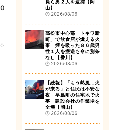
員ら男２人を逮捕【岡
０
山】
2026/08/06
高松市中心部「トキワ新
町」で飲食店が燃える火
０
事 煙を吸った８６歳男
性１人を搬送も命に別条
なし【香川】
2026/08/06
【続報】「もう熱風…火
が来る」と住民は不安な
夜 早島町の住宅地で火
事 建設会社の作業場を
全焼【岡山】
2026/08/06