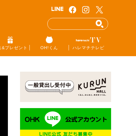
集&プレゼント
OH!くん
ハレマチテレビ