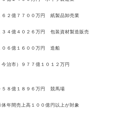
１６２億７７００万円 紙製品卸売業
１３４億４０２６万円 包装資材製造販売
１０６億１６００万円 造船
・今治市）９７７億１０１２万円
９５８億１８９６万円 競馬場
単体年間売上高１００億円以上が対象