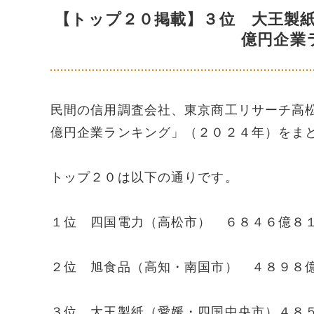
【トップ２０掲載】３位 大王製
億円企業
民間の信用調査会社、東京商工リサーチ高
億円企業ランキング」（２０２４年）をま
トップ２０は以下の通りです。
１位 四国電力（高松市） ６８４６億８
２位 旭食品（高知・南国市） ４８９８
３位 大王製紙（愛媛・四国中央市）４８