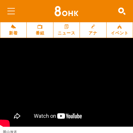
新着
番組
ニュース
アナ
イベント
岡山放送