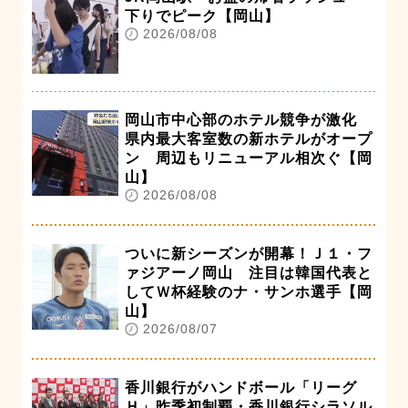
下りでピーク【岡山】
2026/08/08
岡山市中心部のホテル競争が激化
県内最大客室数の新ホテルがオープ
ン 周辺もリニューアル相次ぐ【岡
山】
2026/08/08
ついに新シーズンが開幕！Ｊ１・フ
ァジアーノ岡山 注目は韓国代表と
してＷ杯経験のナ・サンホ選手【岡
山】
2026/08/07
香川銀行がハンドボール「リーグ
Ｈ」昨季初制覇・香川銀行シラソル