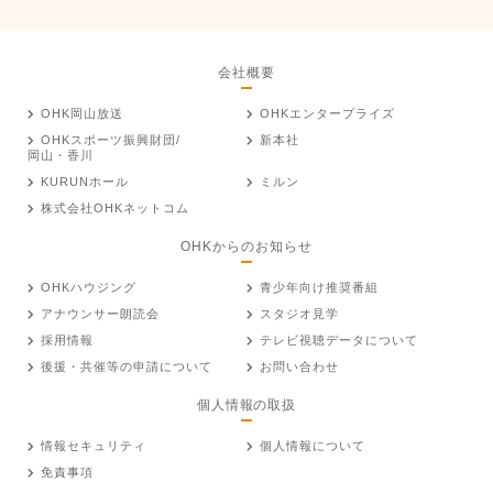
会社概要
OHK岡山放送
OHKエンタープライズ
OHKスポーツ振興財団/
新本社
岡山・香川
KURUNホール
ミルン
株式会社OHKネットコム
OHKからのお知らせ
OHKハウジング
青少年向け推奨番組
アナウンサー朗読会
スタジオ見学
採用情報
テレビ視聴データについて
後援・共催等の申請について
お問い合わせ
個人情報の取扱
情報セキュリティ
個人情報について
免責事項