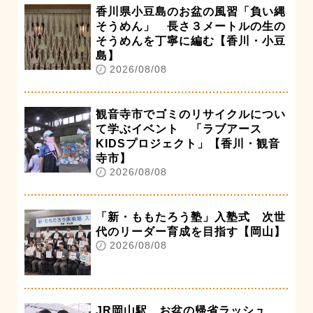
香川県小豆島のお盆の風習「負い縄
そうめん」 長さ３メートルの生の
そうめんを丁寧に編む【香川・小豆
島】
2026/08/08
観音寺市でゴミのリサイクルについ
て学ぶイベント 「ラブアース
KIDSプロジェクト」【香川・観音
寺市】
2026/08/08
「新・ももたろう塾」入塾式 次世
代のリーダー育成を目指す【岡山】
2026/08/08
JR岡山駅 お盆の帰省ラッシュ