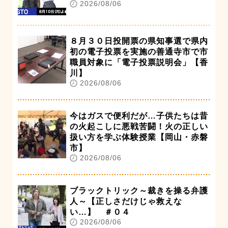
2026/08/06
８月３０日投開票の県知事選で県内
初の電子投票を実施の善通寺市で市
職員対象に「電子投票説明会」【香
川】
2026/08/06
今はガスで便利だが…子供たちは昔
の火起こしに悪戦苦闘！火の正しい
扱い方を学ぶ体験授業【岡山・赤磐
市】
2026/08/06
ブラックトリック～裁きを操る弁護
人～【正しさだけじゃ救えな
い…】 ＃０４
2026/08/06