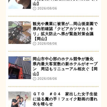
山】
2026/08/06
観光や農業に被害が…岡山後楽園で
県内初確認「クビアカツヤカミキ
リ」拡大防止へ県が緊急対策会議
【岡山】
2026/08/06
岡山市中心部のホテル競争が激化
県内最大客室数の新ホテルがオープ
ン 周辺もリニューアル相次ぐ【岡
山】
2026/08/06
ＧＴＯ ＃０４ 家出した女子生徒
に迫る魔の手！フェイク動画の濡れ
衣を晴らせ