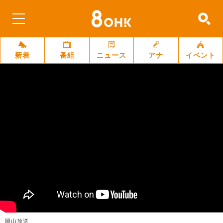
新着
番組
ニュース
アナ
イベント
岡山放送