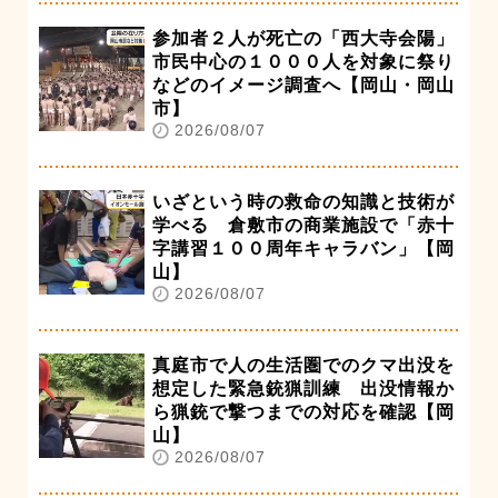
参加者２人が死亡の「西大寺会陽」
市民中心の１０００人を対象に祭り
などのイメージ調査へ【岡山・岡山
市】
2026/08/07
いざという時の救命の知識と技術が
学べる 倉敷市の商業施設で「赤十
字講習１００周年キャラバン」【岡
山】
2026/08/07
真庭市で人の生活圏でのクマ出没を
想定した緊急銃猟訓練 出没情報か
ら猟銃で撃つまでの対応を確認【岡
山】
2026/08/07