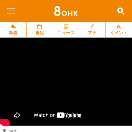
新着
番組
ニュース
アナ
イベント
岡山放送