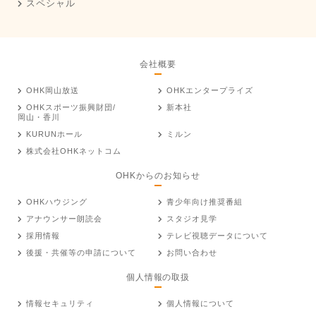
スペシャル
会社概要
OHK岡山放送
OHKエンタープライズ
OHKスポーツ振興財団/
新本社
岡山・香川
KURUNホール
ミルン
株式会社OHKネットコム
OHKからのお知らせ
OHKハウジング
青少年向け推奨番組
アナウンサー朗読会
スタジオ見学
採用情報
テレビ視聴データについて
後援・共催等の申請について
お問い合わせ
個人情報の取扱
情報セキュリティ
個人情報について