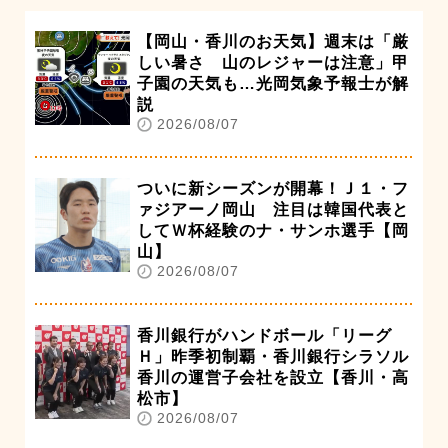
【岡山・香川のお天気】週末は「厳
しい暑さ 山のレジャーは注意」甲
子園の天気も…光岡気象予報士が解
説
2026/08/07
ついに新シーズンが開幕！Ｊ１・フ
ァジアーノ岡山 注目は韓国代表と
してＷ杯経験のナ・サンホ選手【岡
山】
2026/08/07
香川銀行がハンドボール「リーグ
Ｈ」昨季初制覇・香川銀行シラソル
香川の運営子会社を設立【香川・高
松市】
2026/08/07