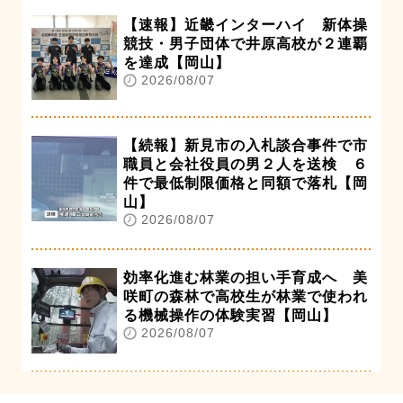
【速報】近畿インターハイ 新体操
競技・男子団体で井原高校が２連覇
を達成【岡山】
2026/08/07
【続報】新見市の入札談合事件で市
職員と会社役員の男２人を送検 ６
件で最低制限価格と同額で落札【岡
山】
2026/08/07
効率化進む林業の担い手育成へ 美
咲町の森林で高校生が林業で使われ
る機械操作の体験実習【岡山】
2026/08/07