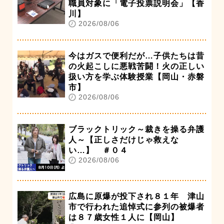
職員対象に「電子投票説明会」【香
川】
2026/08/06
今はガスで便利だが…子供たちは昔
の火起こしに悪戦苦闘！火の正しい
扱い方を学ぶ体験授業【岡山・赤磐
市】
2026/08/06
ブラックトリック～裁きを操る弁護
人～【正しさだけじゃ救えな
い…】 ＃０４
2026/08/06
広島に原爆が投下され８１年 津山
市で行われた追悼式に参列の被爆者
は８７歳女性１人に【岡山】