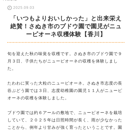
2025.09.03
「いつもよりおいしかった」と出来栄え
絶賛！さぬき市のブドウ園で園児がニュ
ーピオーネ収穫体験【香川】
旬を迎えた秋の味覚を収穫です。さぬき市のブドウ園で９
月３日、子供たちがニューピオーネの収穫を体験しまし
た。
たわわに実った大粒のニューピオーネ。さぬき市志度の長
谷ぶどう園では３日、志度幼稚園の園児１１人がニューピ
オーネの収穫を体験しました。
ブドウ園では約６アールの敷地で、ニューピオーネを栽培
していて、２０２５年は日照時間が長く、雨が少なかった
ことから、例年より甘みが強く育ったということです。園