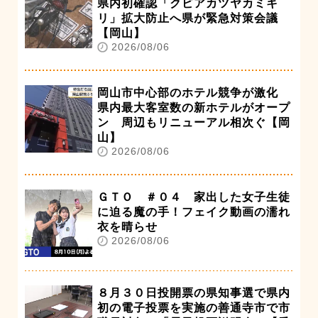
県内初確認「クビアカツヤカミキ
リ」拡大防止へ県が緊急対策会議
【岡山】
2026/08/06
岡山市中心部のホテル競争が激化
県内最大客室数の新ホテルがオープ
ン 周辺もリニューアル相次ぐ【岡
山】
2026/08/06
ＧＴＯ ＃０４ 家出した女子生徒
に迫る魔の手！フェイク動画の濡れ
衣を晴らせ
2026/08/06
８月３０日投開票の県知事選で県内
初の電子投票を実施の善通寺市で市