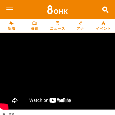
新着
番組
ニュース
アナ
イベント
岡山放送