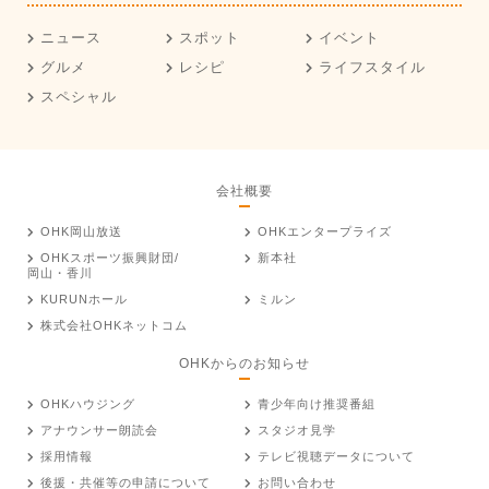
ニュース
スポット
イベント
グルメ
レシピ
ライフスタイル
スペシャル
会社概要
OHK岡山放送
OHKエンタープライズ
OHKスポーツ振興財団/
新本社
岡山・香川
KURUNホール
ミルン
株式会社OHKネットコム
OHKからのお知らせ
OHKハウジング
青少年向け推奨番組
アナウンサー朗読会
スタジオ見学
採用情報
テレビ視聴データについて
後援・共催等の申請について
お問い合わせ