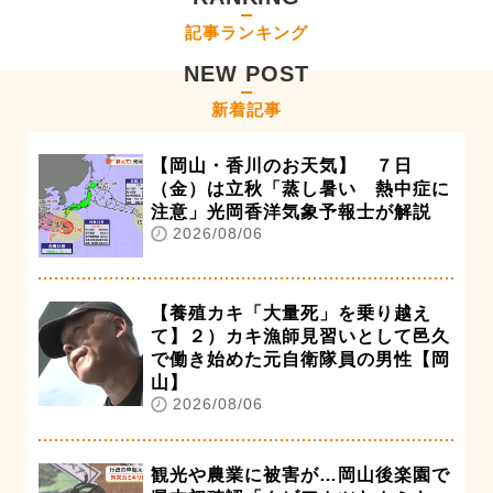
記事ランキング
NEW POST
新着記事
【岡山・香川のお天気】 ７日
（金）は立秋「蒸し暑い 熱中症に
注意」光岡香洋気象予報士が解説
2026/08/06
【養殖カキ「大量死」を乗り越え
て】２）カキ漁師見習いとして邑久
で働き始めた元自衛隊員の男性【岡
山】
2026/08/06
観光や農業に被害が…岡山後楽園で