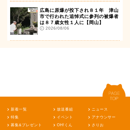
広島に原爆が投下され８１年 津山
市で行われた追悼式に参列の被爆者
は８７歳女性１人に【岡山】
2026/08/06
新着一覧
放送番組
ニュース
特集
イベント
アナウンサー
募集&プレゼント
OH!くん
さりお