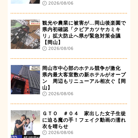
2026/08/06
観光や農業に被害が…岡山後楽園で
県内初確認「クビアカツヤカミキ
リ」拡大防止へ県が緊急対策会議
【岡山】
2026/08/06
岡山市中心部のホテル競争が激化
県内最大客室数の新ホテルがオープ
ン 周辺もリニューアル相次ぐ【岡
山】
2026/08/06
ＧＴＯ ＃０４ 家出した女子生徒
に迫る魔の手！フェイク動画の濡れ
衣を晴らせ
2026/08/06