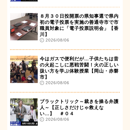
８月３０日投開票の県知事選で県内
初の電子投票を実施の善通寺市で市
職員対象に「電子投票説明会」【香
川】
2026/08/06
今はガスで便利だが…子供たちは昔
の火起こしに悪戦苦闘！火の正しい
扱い方を学ぶ体験授業【岡山・赤磐
市】
2026/08/06
ブラックトリック～裁きを操る弁護
人～【正しさだけじゃ救えな
い…】 ＃０４
2026/08/06