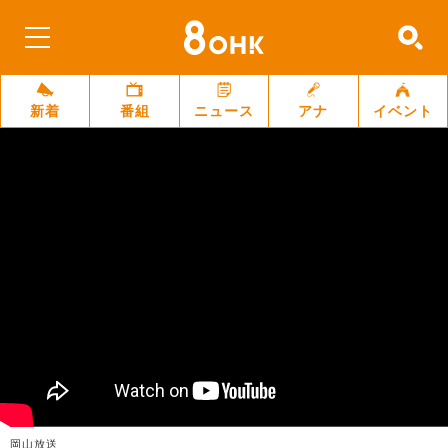
新着
番組
ニュース
アナ
イベント
岡山放送