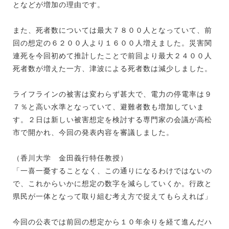
となどが増加の理由です。
また、死者数については最大７８００人となっていて、前
回の想定の６２００人より１６００人増えました。災害関
連死を今回初めて推計したことで前回より最大２４００人
死者数が増えた一方、津波による死者数は減少しました。
ライフラインの被害は変わらず甚大で、電力の停電率は９
７％と高い水準となっていて、避難者数も増加していま
す。２日は新しい被害想定を検討する専門家の会議が高松
市で開かれ、今回の発表内容を審議しました。
（香川大学 金田義行特任教授）
「一喜一憂することなく、この通りになるわけではないの
で、これからいかに想定の数字を減らしていくか。行政と
県民が一体となって取り組む考え方で捉えてもらえれば」
今回の公表では前回の想定から１０年余りを経て進んだハ