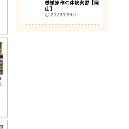
機械操作の体験実習【岡
山】
2026/08/07
切
限
岡