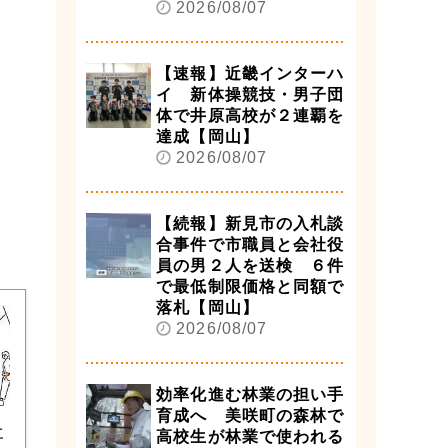
2026/08/07
【速報】近畿インターハ
イ 新体操競技・男子団
体で井原高校が２連覇を
達成【岡山】
2026/08/07
【続報】新見市の入札談
合事件で市職員と会社役
員の男２人を送検 ６件
で最低制限価格と同額で
落札【岡山】
2026/08/07
効率化進む林業の担い手
育成へ 美咲町の森林で
立
高校生が林業で使われる