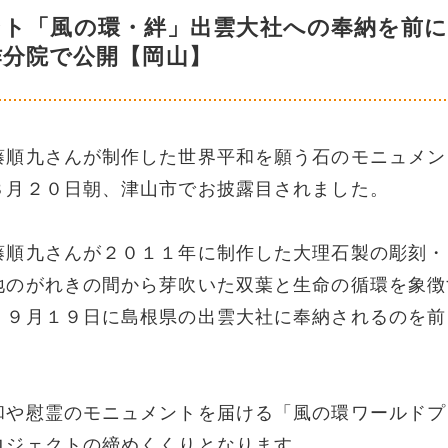
ント「風の環・絆」出雲大社への奉納を前
作分院で公開【岡山】
藤順九さんが制作した世界平和を願う石のモニュメン
８月２０日朝、津山市でお披露目されました。
藤順九さんが２０１１年に制作した大理石製の彫刻・
地のがれきの間から芽吹いた双葉と生命の循環を象徴
。９月１９日に島根県の出雲大社に奉納されるのを前
和や慰霊のモニュメントを届ける「風の環ワールドプ
ロジェクトの締めくくりとなります。