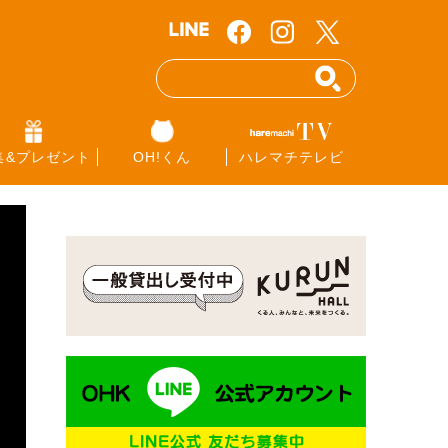
集&プレゼント
OH!くん
ハレマチテレビ