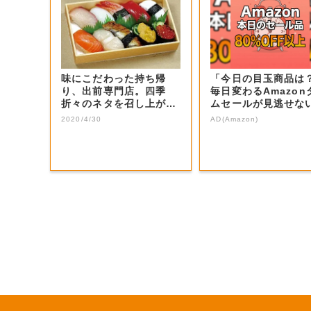
味にこだわった持ち帰
「今日の目玉商品は
り、出前専門店。四季
毎日変わるAmazon
折々のネタを召し上が
ムセールが見逃せな
れ。
2020/4/30
AD(Amazon)