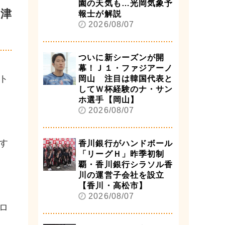
園の天気も…光岡気象予
に津
報士が解説
2026/08/07
ついに新シーズンが開
幕！Ｊ１・ファジアーノ
ト
岡山 注目は韓国代表と
してＷ杯経験のナ・サン
ホ選手【岡山】
2026/08/07
す
香川銀行がハンドボール
「リーグＨ」昨季初制
覇・香川銀行シラソル香
川の運営子会社を設立
【香川・高松市】
2026/08/07
ロ