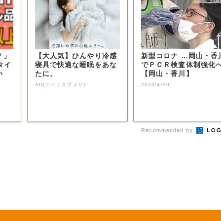
？」
【大人気】ひんやり冷感
新型コロナ …岡山・香
タイ
寝具で快適な睡眠をあな
でＰＣＲ検査体制強化
い
たに。
【岡山・香川】
AD(アイリスプラザ)
2020/4/30
Recommended by