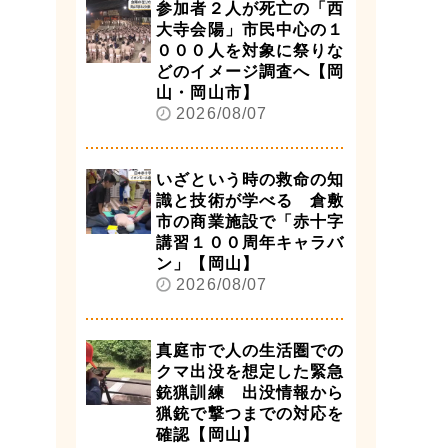
参加者２人が死亡の「西
大寺会陽」市民中心の１
０００人を対象に祭りな
どのイメージ調査へ【岡
山・岡山市】
2026/08/07
いざという時の救命の知
識と技術が学べる 倉敷
市の商業施設で「赤十字
講習１００周年キャラバ
ン」【岡山】
2026/08/07
真庭市で人の生活圏での
クマ出没を想定した緊急
銃猟訓練 出没情報から
猟銃で撃つまでの対応を
確認【岡山】