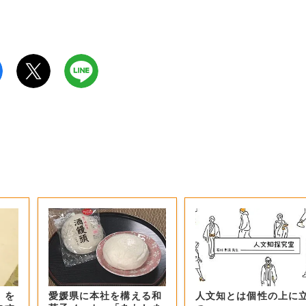
』を
愛媛県に本社を構える和
人文知とは個性の上に