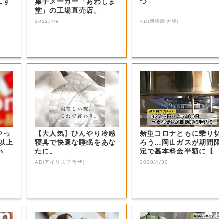
にす
菓子メーカー「あわしま
つ
堂」の工場直売店。
2022/4/8
AD(國學院大學)
やっ
【大人気】ひんやり冷感
新型コロナともに乗り
F以上
寝具で快適な睡眠をあな
ろう…岡山ガスが期間
nの
たに。
定で基本料金半額に【
山・岡山市】
AD(アイリスプラザ)
2020/4/30