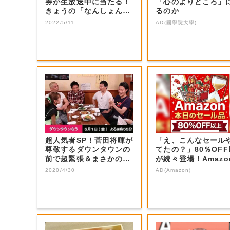
券が生放送中に当たる！
「心のよりどころ」
きょうの「なんしょん？
るのか
生電話クイズ」...
2022/5/11
AD(國學院大學)
超人気者SP！菅田将暉が
「え、こんなセール
尊敬するダウンタウンの
てたの？」80％OF
前で超緊張＆まさかの大
が続々登場！Amazo
号泣！思いを...
本気が...
2020/4/30
AD(Amazon)