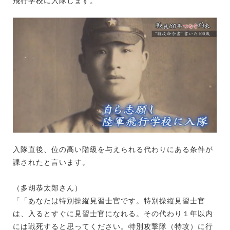
飛行学校に入隊します。
入隊直後、位の高い階級を与えられる代わりにある条件が
課されたと言います。
（多胡恭太郎さん）
「「あなたは特別操縦見習士官です。特別操縦見習士官
は、入るとすぐに見習士官になれる。その代わり１年以内
には戦死すると思ってください。特別攻撃隊（特攻）に行