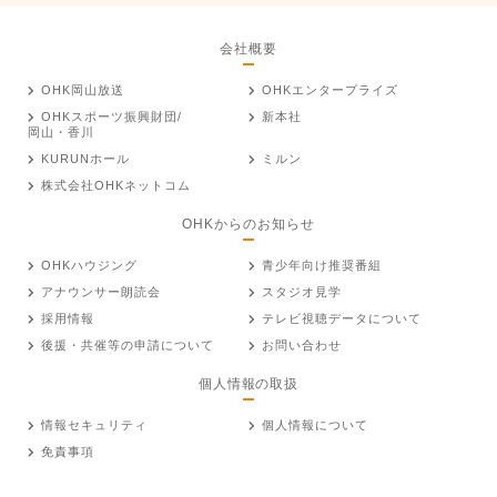
会社概要
OHK岡山放送
OHKエンタープライズ
OHKスポーツ振興財団/
新本社
岡山・香川
KURUNホール
ミルン
株式会社OHKネットコム
OHKからのお知らせ
OHKハウジング
青少年向け推奨番組
アナウンサー朗読会
スタジオ見学
採用情報
テレビ視聴データについて
後援・共催等の申請について
お問い合わせ
個人情報の取扱
情報セキュリティ
個人情報について
免責事項