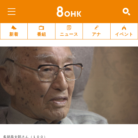
新着
番組
ニュース
アナ
イベント
多胡恭太郎さん（１００）