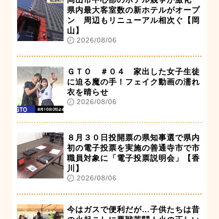
県内最大客室数の新ホテルがオープ
ン 周辺もリニューアル相次ぐ【岡
山】
2026/08/06
ＧＴＯ ＃０４ 家出した女子生徒
に迫る魔の手！フェイク動画の濡れ
衣を晴らせ
2026/08/06
８月３０日投開票の県知事選で県内
初の電子投票を実施の善通寺市で市
職員対象に「電子投票説明会」【香
川】
2026/08/06
今はガスで便利だが…子供たちは昔