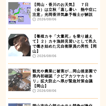
【岡山・香川のお天気】 ７日
（金）は立秋「蒸し暑い 熱中症に
注意」光岡香洋気象予報士が解説
2026/08/06
【養殖カキ「大量死」を乗り越え
て】２）カキ漁師見習いとして邑久
で働き始めた元自衛隊員の男性【岡
山】
2026/08/06
観光や農業に被害が…岡山後楽園で
県内初確認「クビアカツヤカミキ
リ」拡大防止へ県が緊急対策会議
【岡山】
2026/08/06
岡山市中心部のホテル競争が激化