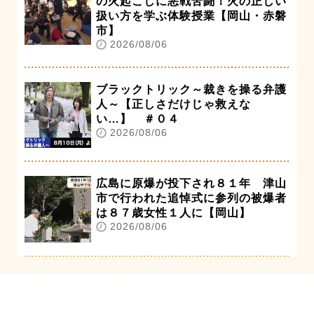
の火起こしに悪戦苦闘！火の正しい
扱い方を学ぶ体験授業【岡山・赤磐
市】
2026/08/06
ブラックトリック～裁きを操る弁護
人～【正しさだけじゃ救えな
い…】 ＃０４
2026/08/06
広島に原爆が投下され８１年 津山
市で行われた追悼式に参列の被爆者
は８７歳女性１人に【岡山】
2026/08/06