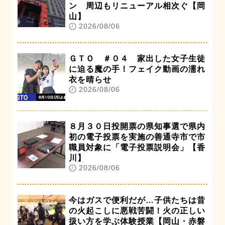
ン 周辺もリニューアル相次ぐ【岡
山】
2026/08/06
ＧＴＯ ＃０４ 家出した女子生徒
に迫る魔の手！フェイク動画の濡れ
衣を晴らせ
2026/08/06
８月３０日投開票の県知事選で県内
初の電子投票を実施の善通寺市で市
職員対象に「電子投票説明会」【香
川】
2026/08/06
今はガスで便利だが…子供たちは昔
の火起こしに悪戦苦闘！火の正しい
扱い方を学ぶ体験授業【岡山・赤磐