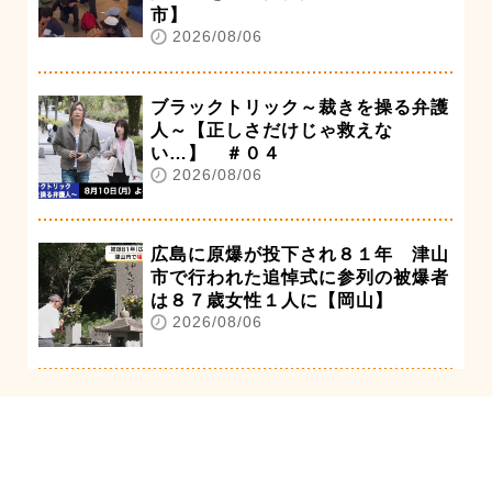
市】
2026/08/06
ブラックトリック～裁きを操る弁護
人～【正しさだけじゃ救えな
い…】 ＃０４
2026/08/06
広島に原爆が投下され８１年 津山
市で行われた追悼式に参列の被爆者
は８７歳女性１人に【岡山】
2026/08/06