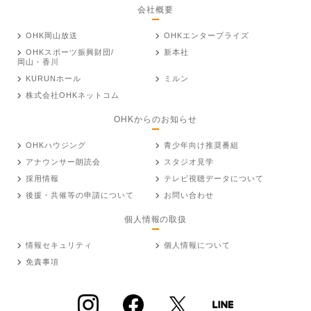
会社概要
OHK岡山放送
OHKエンタープライズ
OHKスポーツ振興財団/
新本社
岡山・香川
KURUNホール
ミルン
株式会社OHKネットコム
OHKからのお知らせ
OHKハウジング
青少年向け推奨番組
アナウンサー朗読会
スタジオ見学
採用情報
テレビ視聴データについて
後援・共催等の申請について
お問い合わせ
個人情報の取扱
情報セキュリティ
個人情報について
免責事項