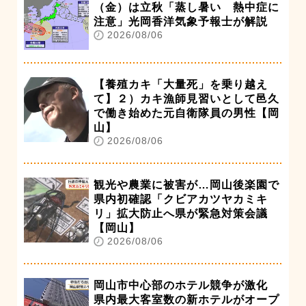
（金）は立秋「蒸し暑い 熱中症に
注意」光岡香洋気象予報士が解説
2026/08/06
【養殖カキ「大量死」を乗り越え
て】２）カキ漁師見習いとして邑久
で働き始めた元自衛隊員の男性【岡
山】
2026/08/06
観光や農業に被害が…岡山後楽園で
県内初確認「クビアカツヤカミキ
リ」拡大防止へ県が緊急対策会議
【岡山】
2026/08/06
岡山市中心部のホテル競争が激化
県内最大客室数の新ホテルがオープ