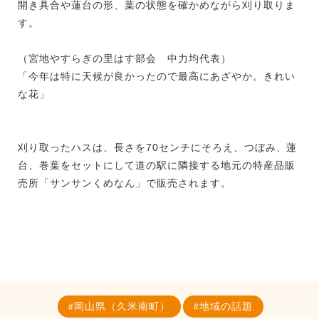
開き具合や蓮台の形、葉の状態を確かめながら刈り取りま
す。
（宮地やすらぎの里はす部会 中力均代表）
「今年は特に天候が良かったので最高にあざやか。きれい
な花」
刈り取ったハスは、長さを70センチにそろえ、つぼみ、蓮
台、巻葉をセットにして道の駅に隣接する地元の特産品販
売所「サンサンくめなん」で販売されます。
岡山県（久米南町）
地域の話題