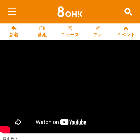
新着
番組
ニュース
アナ
イベント
岡山放送