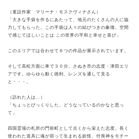
（童話作家 マリーナ・モスクヴィナさん）
「大きな手袋を作るにあたって、地元のたくさんの人に協
力してもらった。この手袋は人々の結びつきの象徴。空間
で感じてほしいことは この世界の平和と幸せと喜び」
このエリアでは合わせて６つの作品が展示されています。
そして高松方面に車で３０分。さぬき市の志度・津田エリ
アです。ゆらゆら動く徳利、レンズを通して見る
と・・・。
（訪れた人は…）
「ちょっとびっくりした。どうなっているのかなと思っ
て」
四国霊場の札所の門前町として古くから栄えた志度。長く
使われた道具に魂が宿って生まれる妖怪、付喪神をモチー