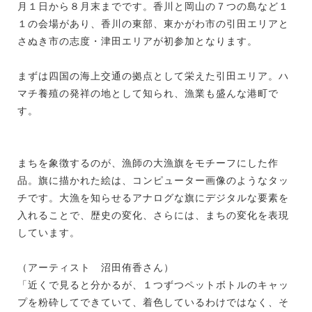
月１日から８月末までです。香川と岡山の７つの島など１
１の会場があり、香川の東部、東かがわ市の引田エリアと
さぬき市の志度・津田エリアが初参加となります。
まずは四国の海上交通の拠点として栄えた引田エリア。ハ
マチ養殖の発祥の地として知られ、漁業も盛んな港町で
す。
まちを象徴するのが、漁師の大漁旗をモチーフにした作
品。旗に描かれた絵は、コンピューター画像のようなタッ
チです。大漁を知らせるアナログな旗にデジタルな要素を
入れることで、歴史の変化、さらには、まちの変化を表現
しています。
（アーティスト 沼田侑香さん）
「近くで見ると分かるが、１つずつペットボトルのキャッ
プを粉砕してできていて、着色しているわけではなく、そ