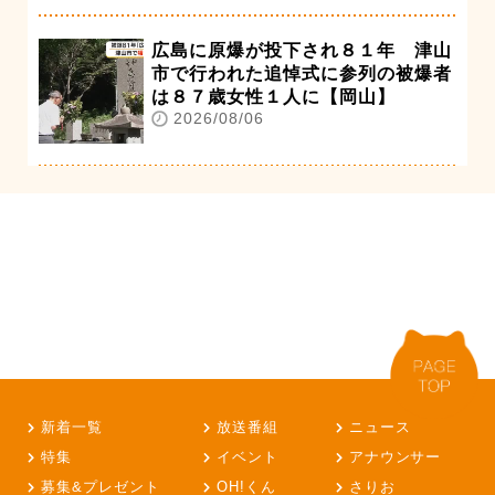
広島に原爆が投下され８１年 津山
市で行われた追悼式に参列の被爆者
は８７歳女性１人に【岡山】
2026/08/06
新着一覧
放送番組
ニュース
特集
イベント
アナウンサー
募集&プレゼント
OH!くん
さりお