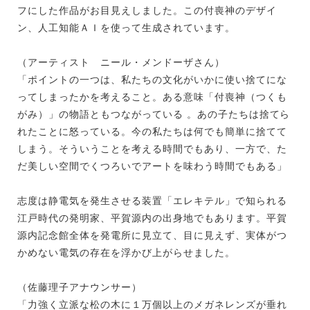
フにした作品がお目見えしました。この付喪神のデザイ
ン、人工知能ＡＩを使って生成されています。
（アーティスト ニール・メンドーザさん）
「ポイントの一つは、私たちの文化がいかに使い捨てにな
ってしまったかを考えること。ある意味「付喪神（つくも
がみ）」の物語ともつながっている 。あの子たちは捨てら
れたことに怒っている。今の私たちは何でも簡単に捨てて
しまう。そういうことを考える時間でもあり、一方で、た
だ美しい空間でくつろいでアートを味わう時間でもある」
志度は静電気を発生させる装置「エレキテル」で知られる
江戸時代の発明家、平賀源内の出身地でもあります。平賀
源内記念館全体を発電所に見立て、目に見えず、実体がつ
かめない電気の存在を浮かび上がらせました。
（佐藤理子アナウンサー）
「力強く立派な松の木に１万個以上のメガネレンズが垂れ