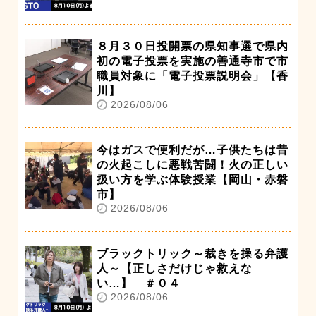
８月３０日投開票の県知事選で県内
初の電子投票を実施の善通寺市で市
職員対象に「電子投票説明会」【香
川】
2026/08/06
今はガスで便利だが…子供たちは昔
の火起こしに悪戦苦闘！火の正しい
扱い方を学ぶ体験授業【岡山・赤磐
市】
2026/08/06
ブラックトリック～裁きを操る弁護
人～【正しさだけじゃ救えな
い…】 ＃０４
2026/08/06