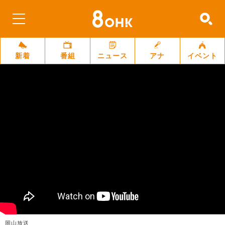
新着
番組
ニュース
アナ
イベント
岡山放送