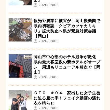
山】
2026/08/06
観光や農業に被害が…岡山後楽園で
県内初確認「クビアカツヤカミキ
リ」拡大防止へ県が緊急対策会議
【岡山】
2026/08/06
岡山市中心部のホテル競争が激化
県内最大客室数の新ホテルがオープ
ン 周辺もリニューアル相次ぐ【岡
山】
2026/08/06
ＧＴＯ ＃０４ 家出した女子生徒
に迫る魔の手！フェイク動画の濡れ
衣を晴らせ
2026/08/06