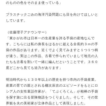
のものの色をそのまま使っている」
プラスチックごみの海洋汚染問題にも目を向けてほしいと
しています。
（佐藤理子アナウンサー）
「東かがわ市は日本一の生産量を誇る手袋の産地なんで
す。こちらには私の身長をはるかに超える全長約３ｍの手
袋の作品があります。近くでよく見てみますと１つ１つ柄
が違う。実はこの作品、古着で作られていまして地元の人
たちも古着を割いて一緒に編んだということです。３６０
度どこから見ても迫力があります」
明治時代から１３０年以上の歴史を持つ市内の手袋産業。
産業の育ての親とされる棚次辰吉のエピソードをもとにロ
シア人の女性童話作家が、「てぶくろくん」が相棒の手袋
を探す旅に出る冒険物語をつくりました。そして、その世
界観を夫の美術家が立体作品として表現しました。