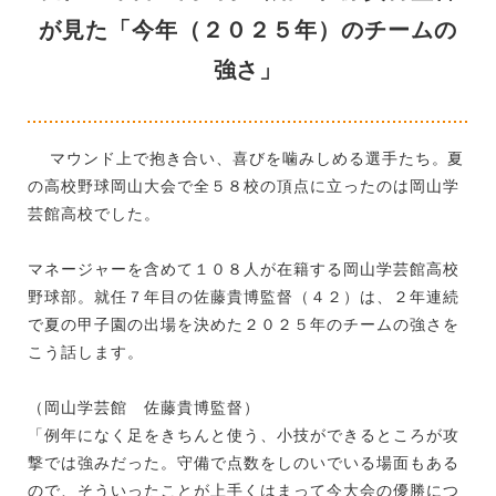
が見た「今年（２０２５年）のチームの
強さ」
マウンド上で抱き合い、喜びを噛みしめる選手たち。夏
の高校野球岡山大会で全５８校の頂点に立ったのは岡山学
芸館高校でした。
マネージャーを含めて１０８人が在籍する岡山学芸館高校
野球部。就任７年目の佐藤貴博監督（４２）は、２年連続
で夏の甲子園の出場を決めた２０２５年のチームの強さを
こう話します。
（岡山学芸館 佐藤貴博監督）
「例年になく足をきちんと使う、小技ができるところが攻
撃では強みだった。守備で点数をしのいでいる場面もある
ので、そういったことが上手くはまって今大会の優勝につ