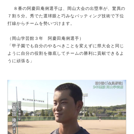
８番の阿慶田庵俐選手は、岡山大会の出塁率が、驚異の
７割５分。秀でた選球眼と巧みなバッティング技術で下位
打線からチームを勢いづけます。
（岡山学芸館３年 阿慶田庵俐選手）
「甲子園でも自分のやるべきことを変えずに県大会と同じ
ように自分の役割を徹底してチームの勝利に貢献できるよ
うに頑張る」