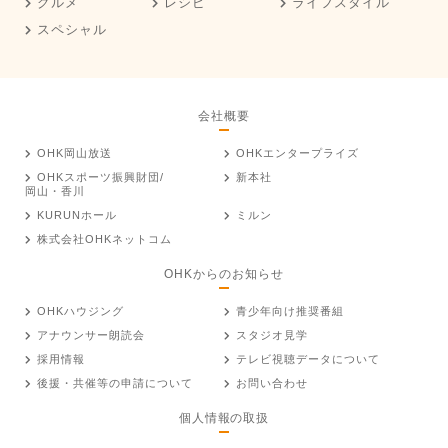
グルメ
レシピ
ライフスタイル
スペシャル
会社概要
OHK岡山放送
OHKエンタープライズ
OHKスポーツ振興財団/
新本社
岡山・香川
KURUNホール
ミルン
株式会社OHKネットコム
OHKからのお知らせ
OHKハウジング
青少年向け推奨番組
アナウンサー朗読会
スタジオ見学
採用情報
テレビ視聴データについて
後援・共催等の申請について
お問い合わせ
個人情報の取扱