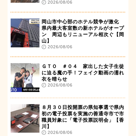
2026/08/06
岡山市中心部のホテル競争が激化
県内最大客室数の新ホテルがオープ
ン 周辺もリニューアル相次ぐ【岡
山】
2026/08/06
ＧＴＯ ＃０４ 家出した女子生徒
に迫る魔の手！フェイク動画の濡れ
衣を晴らせ
2026/08/06
８月３０日投開票の県知事選で県内
初の電子投票を実施の善通寺市で市
職員対象に「電子投票説明会」【香
川】
2026/08/06