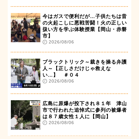
今はガスで便利だが…子供たちは昔
の火起こしに悪戦苦闘！火の正しい
扱い方を学ぶ体験授業【岡山・赤磐
市】
2026/08/06
ブラックトリック～裁きを操る弁護
人～【正しさだけじゃ救えな
い…】 ＃０４
2026/08/06
広島に原爆が投下され８１年 津山
市で行われた追悼式に参列の被爆者
は８７歳女性１人に【岡山】
2026/08/06