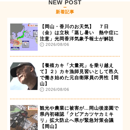
NEW POST
新着記事
【岡山・香川のお天気】 ７日
（金）は立秋「蒸し暑い 熱中症に
注意」光岡香洋気象予報士が解説
2026/08/06
【養殖カキ「大量死」を乗り越え
て】２）カキ漁師見習いとして邑久
で働き始めた元自衛隊員の男性【岡
山】
2026/08/06
観光や農業に被害が…岡山後楽園で
県内初確認「クビアカツヤカミキ
リ」拡大防止へ県が緊急対策会議
【岡山】