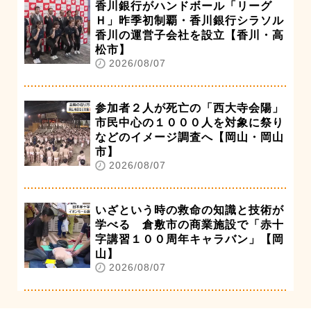
香川銀行がハンドボール「リーグ
Ｈ」昨季初制覇・香川銀行シラソル
香川の運営子会社を設立【香川・高
松市】
2026/08/07
参加者２人が死亡の「西大寺会陽」
市民中心の１０００人を対象に祭り
などのイメージ調査へ【岡山・岡山
市】
2026/08/07
いざという時の救命の知識と技術が
学べる 倉敷市の商業施設で「赤十
字講習１００周年キャラバン」【岡
山】
2026/08/07