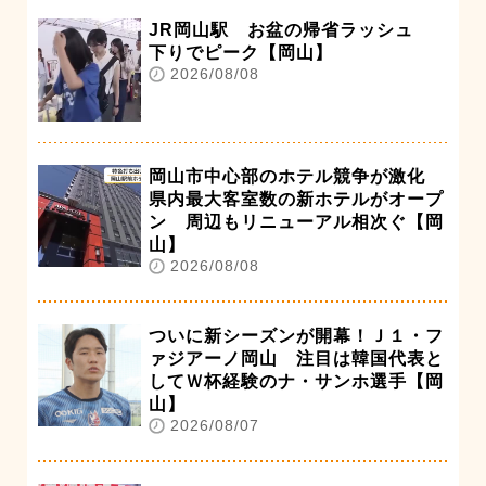
JR岡山駅 お盆の帰省ラッシュ
下りでピーク【岡山】
2026/08/08
岡山市中心部のホテル競争が激化
県内最大客室数の新ホテルがオープ
ン 周辺もリニューアル相次ぐ【岡
山】
2026/08/08
ついに新シーズンが開幕！Ｊ１・フ
ァジアーノ岡山 注目は韓国代表と
してＷ杯経験のナ・サンホ選手【岡
山】
2026/08/07