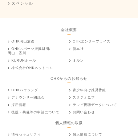
スペシャル
会社概要
OHK岡山放送
OHKエンタープライズ
OHKスポーツ振興財団/
新本社
岡山・香川
KURUNホール
ミルン
株式会社OHKネットコム
OHKからのお知らせ
OHKハウジング
青少年向け推奨番組
アナウンサー朗読会
スタジオ見学
採用情報
テレビ視聴データについて
後援・共催等の申請について
お問い合わせ
個人情報の取扱
情報セキュリティ
個人情報について