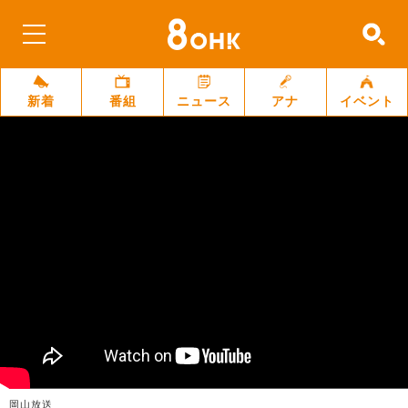
新着
番組
ニュース
アナ
イベント
岡山放送