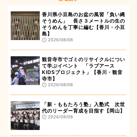
香川県小豆島のお盆の風習「負い縄
そうめん」 長さ３メートルの生の
そうめんを丁寧に編む【香川・小豆
島】
2026/08/08
観音寺市でゴミのリサイクルについ
て学ぶイベント 「ラブアース
KIDSプロジェクト」【香川・観音
寺市】
2026/08/08
「新・ももたろう塾」入塾式 次世
代のリーダー育成を目指す【岡山】
2026/08/08