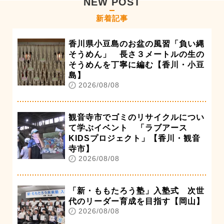
NEW POST
新着記事
香川県小豆島のお盆の風習「負い縄
そうめん」 長さ３メートルの生の
そうめんを丁寧に編む【香川・小豆
島】
2026/08/08
観音寺市でゴミのリサイクルについ
て学ぶイベント 「ラブアース
KIDSプロジェクト」【香川・観音
寺市】
2026/08/08
「新・ももたろう塾」入塾式 次世
代のリーダー育成を目指す【岡山】
2026/08/08