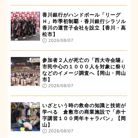
香川銀行がハンドボール「リーグ
Ｈ」昨季初制覇・香川銀行シラソル
香川の運営子会社を設立【香川・高
松市】
2026/08/07
参加者２人が死亡の「西大寺会陽」
市民中心の１０００人を対象に祭り
などのイメージ調査へ【岡山・岡山
市】
2026/08/07
いざという時の救命の知識と技術が
学べる 倉敷市の商業施設で「赤十
字講習１００周年キャラバン」【岡
山】
2026/08/07