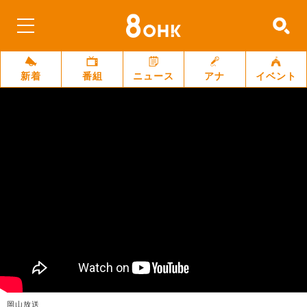
新着
番組
ニュース
アナ
イベント
岡山放送