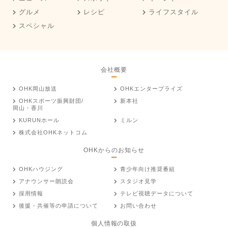
グルメ
レシピ
ライフスタイル
スペシャル
会社概要
OHK岡山放送
OHKエンタープライズ
OHKスポーツ振興財団/
新本社
岡山・香川
KURUNホール
ミルン
株式会社OHKネットコム
OHKからのお知らせ
OHKハウジング
青少年向け推奨番組
アナウンサー朗読会
スタジオ見学
採用情報
テレビ視聴データについて
後援・共催等の申請について
お問い合わせ
個人情報の取扱