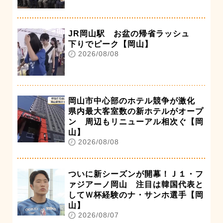
JR岡山駅 お盆の帰省ラッシュ
下りでピーク【岡山】
2026/08/08
岡山市中心部のホテル競争が激化
県内最大客室数の新ホテルがオープ
ン 周辺もリニューアル相次ぐ【岡
山】
2026/08/08
ついに新シーズンが開幕！Ｊ１・フ
ァジアーノ岡山 注目は韓国代表と
してＷ杯経験のナ・サンホ選手【岡
山】
2026/08/07