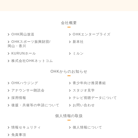
会社概要
OHK岡山放送
OHKエンタープライズ
OHKスポーツ振興財団/
新本社
岡山・香川
KURUNホール
ミルン
株式会社OHKネットコム
OHKからのお知らせ
OHKハウジング
青少年向け推奨番組
アナウンサー朗読会
スタジオ見学
採用情報
テレビ視聴データについて
後援・共催等の申請について
お問い合わせ
個人情報の取扱
情報セキュリティ
個人情報について
免責事項