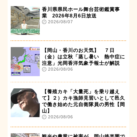
香川県県民ホール舞台芸術鑑賞事
業 2026年8月6日放送
2026/08/07
【岡山・香川のお天気】 ７日
（金）は立秋「蒸し暑い 熱中症に
注意」光岡香洋気象予報士が解説
2026/08/06
【養殖カキ「大量死」を乗り越え
て】２）カキ漁師見習いとして邑久
で働き始めた元自衛隊員の男性【岡
山】
2026/08/06
観光や農業に被害が…岡山後楽園で