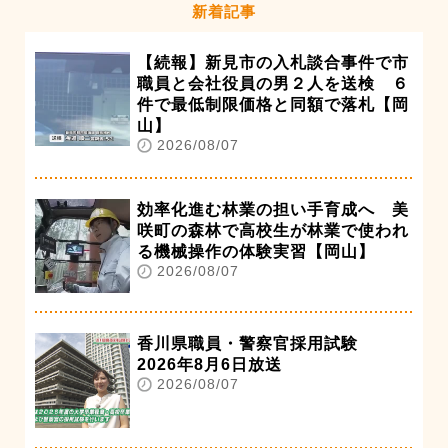
新着記事
【続報】新見市の入札談合事件で市
職員と会社役員の男２人を送検 ６
件で最低制限価格と同額で落札【岡
山】
2026/08/07
効率化進む林業の担い手育成へ 美
咲町の森林で高校生が林業で使われ
る機械操作の体験実習【岡山】
2026/08/07
香川県職員・警察官採用試験
2026年8月6日放送
2026/08/07