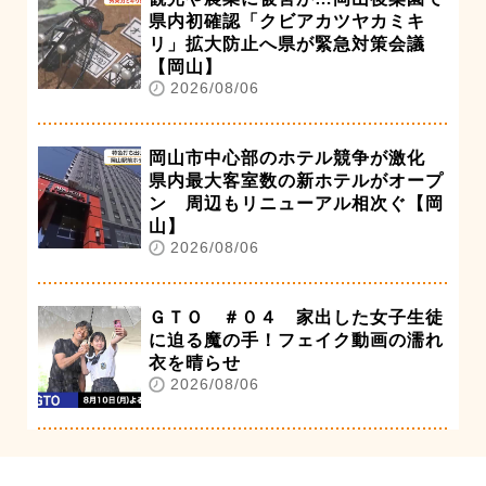
県内初確認「クビアカツヤカミキ
リ」拡大防止へ県が緊急対策会議
【岡山】
2026/08/06
岡山市中心部のホテル競争が激化
県内最大客室数の新ホテルがオープ
ン 周辺もリニューアル相次ぐ【岡
山】
2026/08/06
ＧＴＯ ＃０４ 家出した女子生徒
に迫る魔の手！フェイク動画の濡れ
衣を晴らせ
2026/08/06