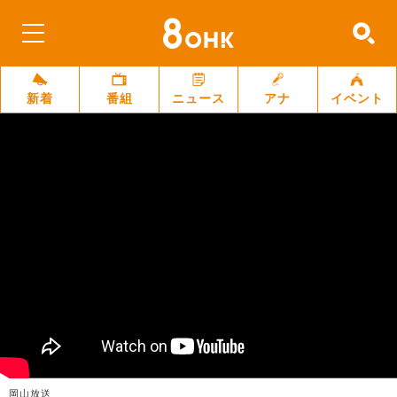
新着
番組
ニュース
アナ
イベント
岡山放送