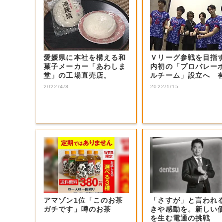
愛媛県に本社を構える和
Ｖリーグ参戦を目指
菓子メーカー「あわしま
内初の「プロバレー
堂」の工場直売店。
ルチーム」設立へ 
選手などの受け...
2022/4/8
2022/1/15
アマゾン1位「このお茶
「さすが」と言われ
ガチです」噂のお茶
きや感動を。新しい
を生む電通の挑戦