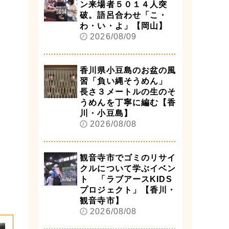
ン来場者５０１４人突
破。語呂合わせ「こ・
わ・い・よ」【岡山】
2026/08/09
香川県小豆島のお盆の風
習「負い縄そうめん」
長さ３メートルの生のそ
うめんを丁寧に編む【香
川・小豆島】
2026/08/08
観音寺市でゴミのリサイ
クルについて学ぶイベン
ト 「ラブアースKIDS
プロジェクト」【香川・
観音寺市】
2026/08/08