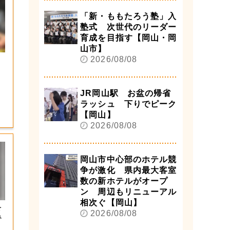
「新・ももたろう塾」入
塾式 次世代のリーダー
育成を目指す【岡山・岡
山市】
2026/08/08
JR岡山駅 お盆の帰省
ラッシュ 下りでピーク
【岡山】
2026/08/08
岡山市中心部のホテル競
争が激化 県内最大客室
数の新ホテルがオープ
ン 周辺もリニューアル
相次ぐ【岡山】
を
2026/08/08
み