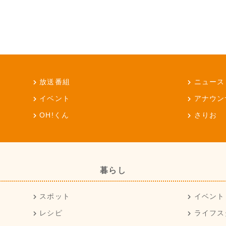
放送番組
ニュース
イベント
アナウン
OH!くん
さりお
暮らし
スポット
イベント
レシピ
ライフス