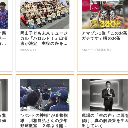
す県
岡山子ども未来ミュージ
アマゾン1位「このお茶
ボー
カル『ハロルド！』出演
ガチです」噂のお茶
有望
者が決定 主役の座を射
止めた感想は…...
2022/1/16
AD(ハーブ健康本舗)
る驚
“バントの神様”が直接指
現場の「生の声」に耳
価値
導 川相昌弘さんの少年
傾け、真の解決策を生
野球教室 ２年ぶり開催
出していく