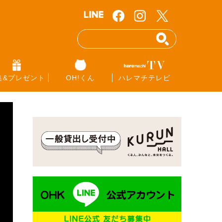
集&プレゼント
OH!くん
ハレマチテレビ