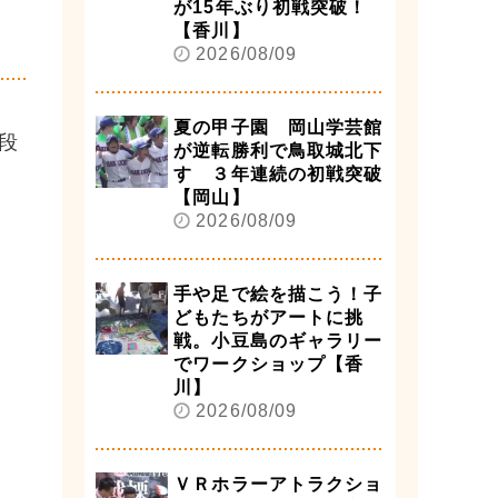
が15年ぶり初戦突破！
】
【香川】
2026/08/09
夏の甲子園 岡山学芸館
段
が逆転勝利で鳥取城北下
す ３年連続の初戦突破
【岡山】
2026/08/09
手や足で絵を描こう！子
どもたちがアートに挑
戦。小豆島のギャラリー
でワークショップ【香
川】
2026/08/09
ＶＲホラーアトラクショ