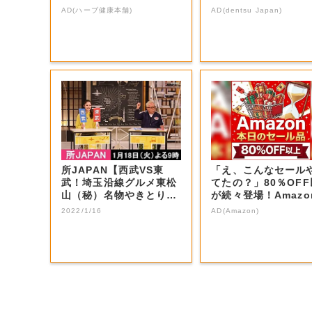
AD(ハーブ健康本舗)
AD(dentsu Japan)
所JAPAN【西武VS東
「え、こんなセール
武！埼玉沿線グルメ東松
てたの？」80％OF
山（秘）名物やきとり＆
が続々登場！Amazo
秩父ホルモン...
本気が...
2022/1/16
AD(Amazon)