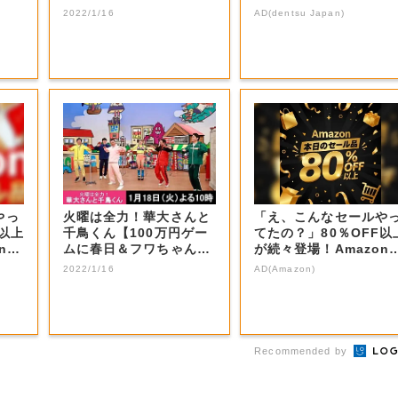
【岡山・岡山...
2022/1/16
AD(dentsu Japan)
やっ
火曜は全力！華大さんと
「え、こんなセールや
F以上
千鳥くん【100万円ゲー
てたの？」80％OFF以
nの
ムに春日＆フワちゃん参
が続々登場！Amazon
戦！】 | ...
本気が...
2022/1/16
AD(Amazon)
Recommended by