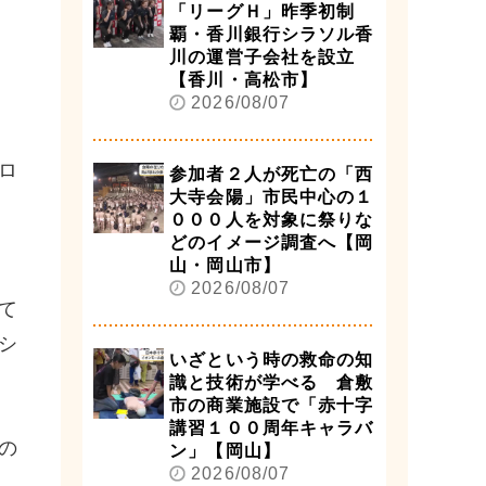
「リーグＨ」昨季初制
覇・香川銀行シラソル香
川の運営子会社を設立
【香川・高松市】
2026/08/07
ロ
参加者２人が死亡の「西
大寺会陽」市民中心の１
０００人を対象に祭りな
どのイメージ調査へ【岡
山・岡山市】
2026/08/07
て
シ
いざという時の救命の知
識と技術が学べる 倉敷
市の商業施設で「赤十字
講習１００周年キャラバ
の
ン」【岡山】
2026/08/07