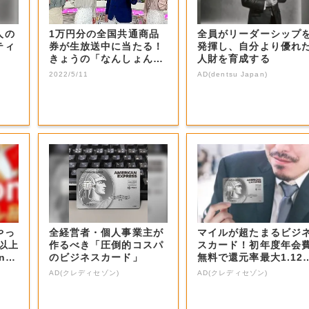
人の
1万円分の全国共通商品
全員がリーダーシップ
ティ
券が生放送中に当たる！
発揮し、自分より優れ
きょうの「なんしょん？
人財を育成する
生電話クイズ」...
2022/5/11
AD(dentsu Japan)
やっ
全経営者・個人事業主が
マイルが超たまるビジ
F以上
作るべき「圧倒的コスパ
スカード！初年度年会
nの
のビジネスカード」
無料で還元率最大1.12
5%
AD(クレディセゾン)
AD(クレディセゾン)