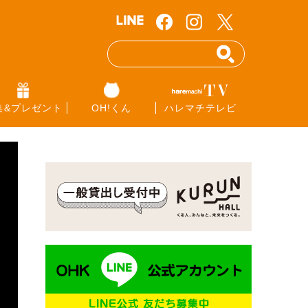
集&プレゼント
OH!くん
ハレマチテレビ