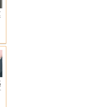
を
た
ネ
費