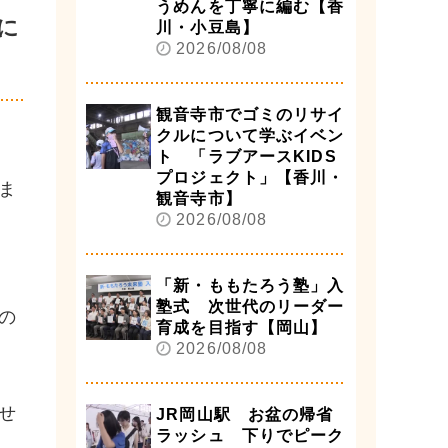
うめんを丁寧に編む【香
に
川・小豆島】
2026/08/08
観音寺市でゴミのリサイ
クルについて学ぶイベン
ト 「ラブアースKIDS
プロジェクト」【香川・
ま
観音寺市】
2026/08/08
「新・ももたろう塾」入
塾式 次世代のリーダー
の
育成を目指す【岡山】
2026/08/08
せ
JR岡山駅 お盆の帰省
ラッシュ 下りでピーク