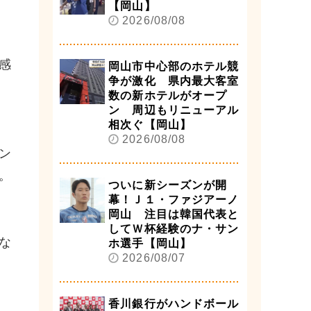
【岡山】
2026/08/08
感
岡山市中心部のホテル競
争が激化 県内最大客室
数の新ホテルがオープ
ン 周辺もリニューアル
相次ぐ【岡山】
2026/08/08
ン
。
ついに新シーズンが開
幕！Ｊ１・ファジアーノ
岡山 注目は韓国代表と
してＷ杯経験のナ・サン
な
ホ選手【岡山】
2026/08/07
香川銀行がハンドボール