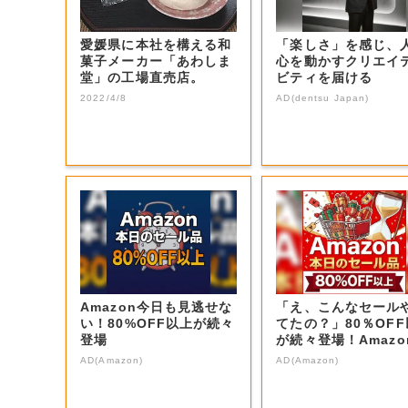
愛媛県に本社を構える和
「楽しさ」を感じ、
菓子メーカー「あわしま
心を動かすクリエイ
堂」の工場直売店。
ビティを届ける
2022/4/8
AD(dentsu Japan)
Amazon今日も見逃せな
「え、こんなセール
い！80%OFF以上が続々
てたの？」80％OF
登場
が続々登場！Amazo
本気が...
AD(Amazon)
AD(Amazon)