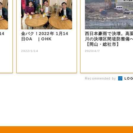
14
金バク！2022年 1月14
西日本豪雨で決壊。高
日OA | OHK
川の決壊区間堤防整備
【岡山・総社市】
2022/1/14
2020/4/7
Recommended by