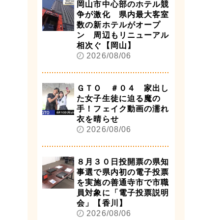
岡山市中心部のホテル競
争が激化 県内最大客室
数の新ホテルがオープ
ン 周辺もリニューアル
相次ぐ【岡山】
2026/08/06
ＧＴＯ ＃０４ 家出し
た女子生徒に迫る魔の
手！フェイク動画の濡れ
衣を晴らせ
2026/08/06
８月３０日投開票の県知
事選で県内初の電子投票
を実施の善通寺市で市職
員対象に「電子投票説明
会」【香川】
2026/08/06