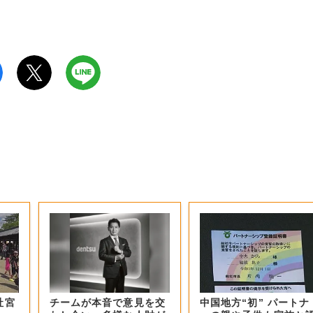
社宮
チームが本音で意見を交
中国地方“初” パートナ