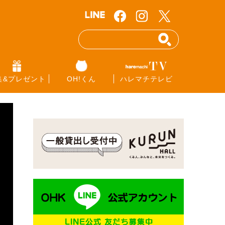
集&プレゼント
OH!くん
ハレマチテレビ