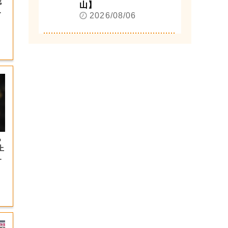
認
山】
プ
2026/08/06
っ
上
の