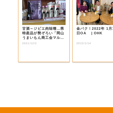
甘酒～ジビエ肉味噌…県
金バク！2022年 1月
特産品が勢ぞろい「岡山
日OA | OHK
うまいもん商工会マルシ
ェ」 １月末ま...
2021/12/2
2022/1/14