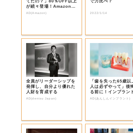
てたの？」80％OFF以上
で力比べ？
が続々登場！Amazonの
本気が...
AD(Amazon)
2022/1/14
全員がリーダーシップを
「歯を失った65歳以
発揮し、自分より優れた
人は必ずやって」後
人財を育成する
る前に！インプラン
いう選択肢。
AD(dentsu Japan)
AD(あんしんインプラント)