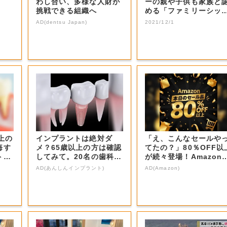
わし合い、多様な人財が
ーの親や子供も家族と
挑戦できる組織へ
める「ファミリーシッ
制度」総社市...
AD(dentsu Japan)
2021/12/1
上の
インプラントは絶対ダ
「え、こんなセールや
悔す
メ？65歳以上の方は確認
てたの？」80％OFF以
トと
してみて。20名の歯科医
が続々登場！Amazon
師監修のガイ...
本気が...
AD(あんしんインプラント)
AD(Amazon)