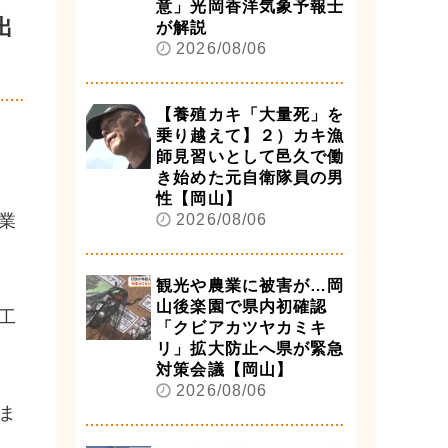
意」光岡香洋気象予報士
出
が解説
2026/08/06
【養殖カキ「大量死」を
乗り越えて】２）カキ漁
師見習いとして邑久で働
き始めた元自衛隊員の男
性【岡山】
業
2026/08/06
観光や農業に被害が…岡
山後楽園で県内初確認
工
「クビアカツヤカミキ
リ」拡大防止へ県が緊急
対策会議【岡山】
2026/08/06
ま