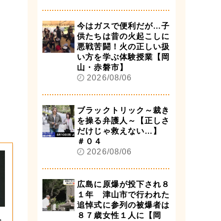
今はガスで便利だが…子
供たちは昔の火起こしに
悪戦苦闘！火の正しい扱
い方を学ぶ体験授業【岡
山・赤磐市】
2026/08/06
ブラックトリック～裁き
を操る弁護人～【正しさ
だけじゃ救えない…】
＃０４
2026/08/06
広島に原爆が投下され８
１年 津山市で行われた
追悼式に参列の被爆者は
８７歳女性１人に【岡