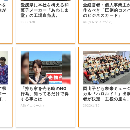
いを
愛媛県に本社を構える和
全経営者・個人事業主
性が
菓子メーカー「あわしま
作るべき「圧倒的コス
堂」の工場直売店。
のビジネスカード」
2022/4/8
AD(クレディセゾン)
す県
「持ち家を売る時のNG
岡山子ども未来ミュー
ボー
行為」知ってるだけで得
カル『ハロルド！』出
有望
する事とは
者が決定 主役の座を
止めた感想は…...
AD(イエウール)
2022/1/16