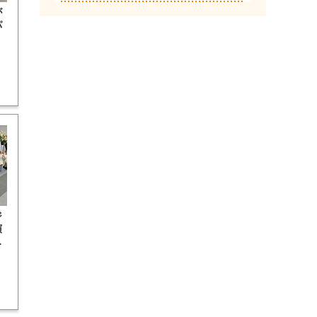
が
パ
ジ
演
射