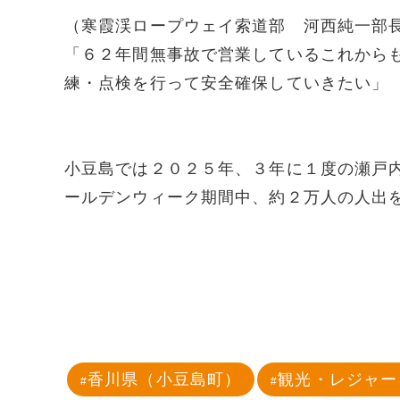
（寒霞渓ロープウェイ索道部 河西純一部
「６２年間無事故で営業しているこれから
練・点検を行って安全確保していきたい」
小豆島では２０２５年、３年に１度の瀬戸
ールデンウィーク期間中、約２万人の人出
香川県（小豆島町）
観光・レジャー