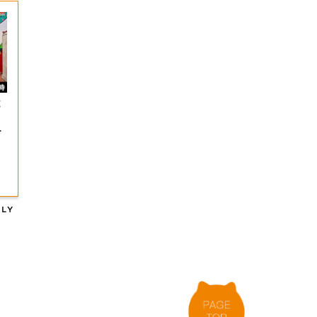
と
ー
参