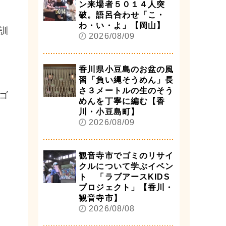
ン来場者５０１４人突
破。語呂合わせ「こ・
わ・い・よ」【岡山】
訓
2026/08/09
香川県小豆島のお盆の風
習「負い縄そうめん」長
さ３メートルの生のそう
ゴ
めんを丁寧に編む【香
川・小豆島町】
2026/08/09
観音寺市でゴミのリサイ
クルについて学ぶイベン
ト 「ラブアースKIDS
プロジェクト」【香川・
観音寺市】
2026/08/08