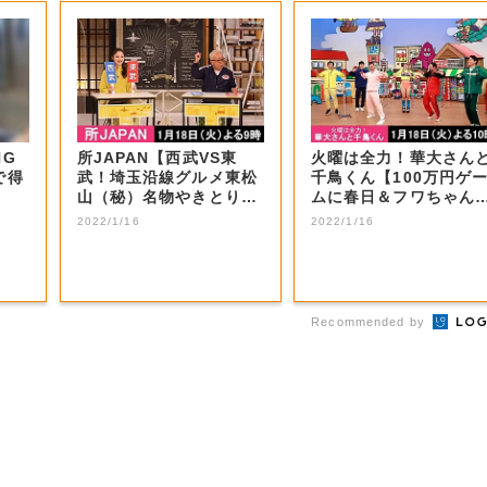
NG
所JAPAN【西武VS東
火曜は全力！華大さん
で得
武！埼玉沿線グルメ東松
千鳥くん【100万円ゲ
山（秘）名物やきとり＆
ムに春日＆フワちゃん
秩父ホルモン...
戦！】 | ...
2022/1/16
2022/1/16
Recommended by