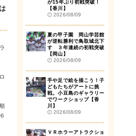
が15年ぶり初戦突破！
は
【香川】
2026/08/09
夏の甲子園 岡山学芸館
が逆転勝利で鳥取城北下
ラ
す ３年連続の初戦突破
【岡山】
2026/08/09
ロ
手や足で絵を描こう！子
どもたちがアートに挑
戦。小豆島のギャラリー
でワークショップ【香
順
川】
2026/08/09
６
ＶＲホラーアトラクショ