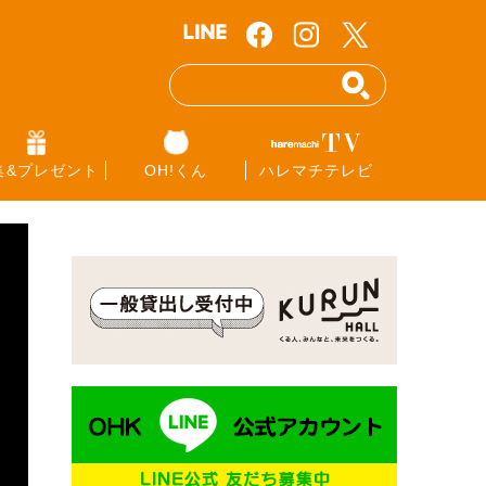
集&プレゼント
OH!くん
ハレマチテレビ