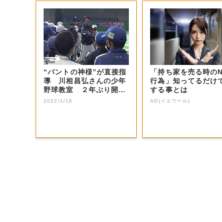
“バントの神様”が直接指
「持ち家を売る時の
導 川相昌弘さんの少年
行為」知ってるだけ
野球教室 ２年ぶり開催
する事とは
【岡山・岡山...
2022/1/16
AD(イエウール)