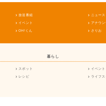
放送番組
ニュース
イベント
アナウン
OH!くん
さりお
暮らし
スポット
イベント
レシピ
ライフス