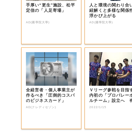
手厚い“更生”施設、松平
人と環境の関わり合
定信の「人足寄場」
紐解くと多様な関係
浮かび上がる
AD(國學院大學)
AD(國學院大學)
全経営者・個人事業主が
Ｖリーグ参戦を目指
作るべき「圧倒的コスパ
内初の「プロバレー
のビジネスカード」
ルチーム」設立へ 
選手などの受け...
AD(クレディセゾン)
2022/1/15